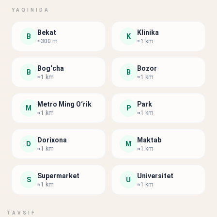
YAQINIDA
Bekat
Klinika
B
K
≈300 m
≈1 km
Bog‘cha
Bozor
B
B
≈1 km
≈1 km
Metro Ming O‘rik
Park
M
P
≈1 km
≈1 km
Dorixona
Maktab
D
M
≈1 km
≈1 km
Supermarket
Universitet
S
U
≈1 km
≈1 km
TAVSIF