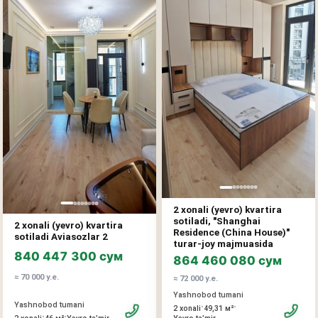
2 xonali (yevro) kvartira
sotiladi, "Shanghai
2 xonali (yevro) kvartira
Residence (China House)"
sotiladi Aviasozlar 2
turar-joy majmuasida
840 447 300 сум
864 460 080 сум
≈ 70 000 у.е.
≈ 72 000 у.е.
Yashnobod tumani
Yashnobod tumani
•
•
2 xonali
49,31 м²
•
•