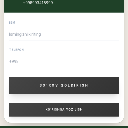
+998993415999
ISM
TELEFON
SO‘ROV QOLDIRISH
KO‘RISHGA YOZILISH