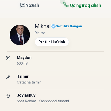
Yozish
Qo‘ng‘iroq qilish
Mikhail
Sertifikatlangan
Rieltor
Profilni ko‘rish
Maydon
600 m²
Taʼmir
O‘rtacha taʼmir
Joylashuv
post Rokhat · Yashnobod tumani