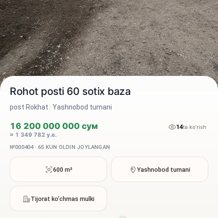
Rohot posti 60 sotix baza
post Rokhat · Yashnobod tumani
16 200 000 000 сум
14
2 / 10
ta ko‘rish
≈ 1 349 782 у.е.
№000404 · 65 KUN OLDIN JOYLANGAN
600 m²
Yashnobod tumani
Tijorat ko‘chmas mulki