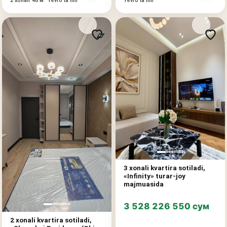
2 xonali
46 м²
Yevro taʼmir
Yevro taʼmir
3 xonali kvartira sotiladi,
«Infinity» turar-joy
majmuasida
3 528 226 550 сум
2 xonali kvartira sotiladi,