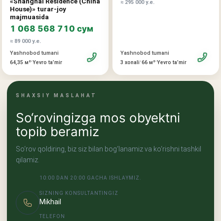
«Shanghai Residence (China
≈ 295 000 у.е.
House)» turar-joy
majmuasida
1 068 568 710 сум
≈ 89 000 у.е.
Yashnobod tumani
Yashnobod tumani
•
•
•
3 xonali
66 м²
Yevro taʼmir
64,35 м²
Yevro taʼmir
SHAXSIY MASLAHAT
So‘rovingizga mos obyektni
topib beramiz
So‘rov qoldiring, biz siz bilan bog‘lanamiz va ko‘rishni tashkil
qilamiz.
10:00 DAN 20:00 GACHA ISHLAYMIZ.
SIZNING KONSULTANTINGIZ
Mikhail
TELEFON