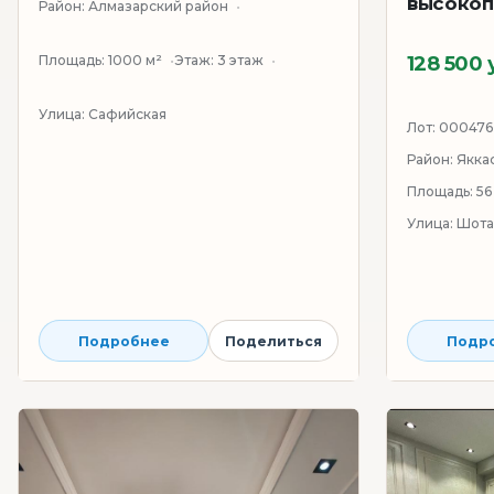
высокоп
Район:
Алмазарский район
Площадь:
1000 м²
Этаж:
3 этаж
128 500 
Улица:
Сафийская
Лот:
000476
Район:
Якка
Площадь:
56
Улица:
Шота
Подробнее
Поделиться
Подр