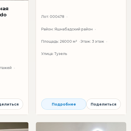
ная
ado
Лот:
000478
Район:
Яшнабадский район
Площадь:
26000 м²
Этаж:
3 этаж
Улица:
Тузель
 этажей
делиться
Подробнее
Поделиться