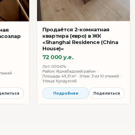
Продаётся 2-комнатная
ная
квартира (евро) в ЖК
асозлар
«Shanghai Residence (China
House)»
72 000 у.е.
Лот:
000474
Район:
Яшнабадский район
этажей
Площадь:
49,31 м²
Этаж:
3 из 10 этажей
Улица:
Кундузсой
делиться
Подробнее
Поделиться