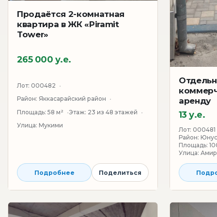
Продаётся 2-комнатная
квартира в ЖК «Piramit
Tower»
265 000 у.е.
Отдельн
Лот:
000482
коммерч
Район:
Яккасарайский район
аренду
Площадь:
58 м²
Этаж:
23 из 48 этажей
13 у.е.
Улица:
Мукими
Лот:
000481
Район:
Юнус
Площадь:
10
Улица:
Амир
Подробнее
Поделиться
Подр