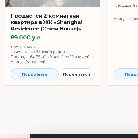
Площадь:
85
Продаётся 2-комнатная
Улица:
Парк
квартира в ЖК «Shanghai
Residence (China House)»
89 000 у.е.
Лот:
000473
Район:
Яшнабадский район
Площадь:
64,35 м²
Этаж:
8 из 10 этажей
Улица:
Кундузсой
Подр
Подробнее
Поделиться