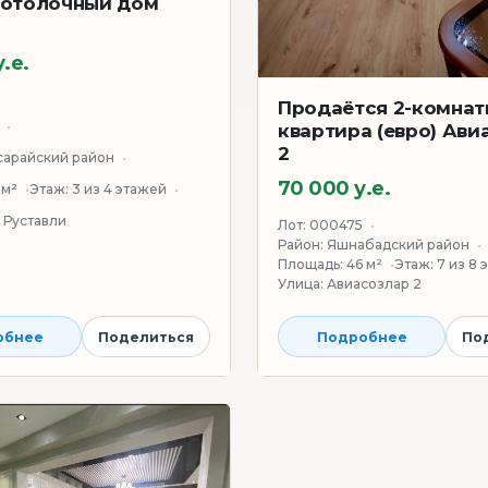
отолочный дом
у.е.
Продаётся 2-комнат
квартира (евро) Ави
2
сарайский район
70 000 у.е.
 м²
Этаж:
3 из 4 этажей
 Руставли
Лот:
000475
Район:
Яшнабадский район
Площадь:
46 м²
Этаж:
7 из 8 
Улица:
Авиасозлар 2
Подробнее
По
обнее
Поделиться