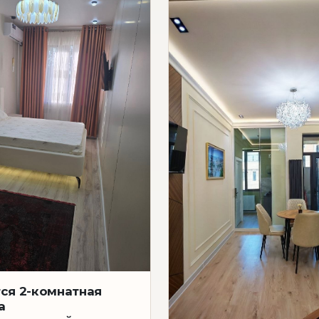
ся 2-комнатная
а