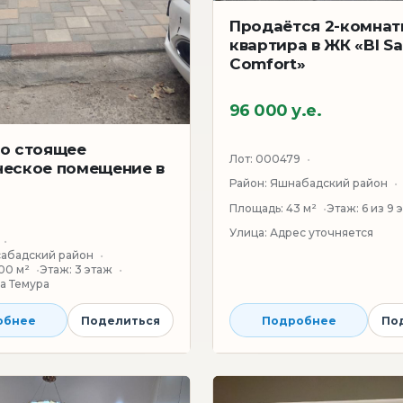
Продаётся 2-комнат
квартира в ЖК «BI S
Comfort»
96 000 у.е.
о стоящее
Лот:
000479
еское помещение в
Район:
Яшнабадский район
Площадь:
43 м²
Этаж:
6 из 9
Улица:
Адрес уточняется
абадский район
00 м²
Этаж:
3 этаж
а Темура
Подробнее
По
обнее
Поделиться