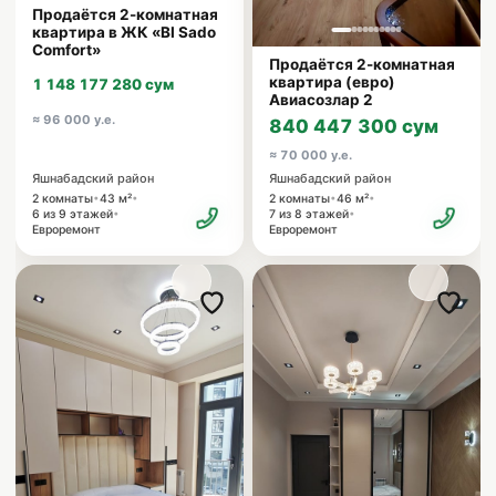
Продаётся 2-комнатная
квартира в ЖК «BI Sado
Comfort»
Продаётся 2-комнатная
квартира (евро)
1 148 177 280 сум
Авиасозлар 2
≈ 96 000 у.е.
840 447 300 сум
≈ 70 000 у.е.
Яшнабадский район
Яшнабадский район
•
•
•
•
2 комнаты
43 м²
2 комнаты
46 м²
•
•
6 из 9 этажей
7 из 8 этажей
Евроремонт
Евроремонт