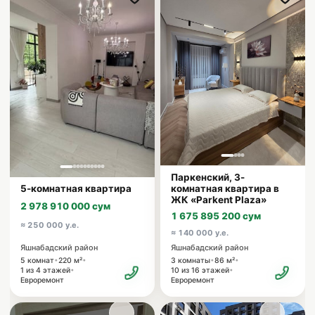
Паркенский, 3-
5-комнатная квартира
комнатная квартира в
ЖК «Parkent Plaza»
2 978 910 000 сум
1 675 895 200 сум
≈ 250 000 у.е.
≈ 140 000 у.е.
Яшнабадский район
Яшнабадский район
•
•
•
•
5 комнат
220 м²
3 комнаты
86 м²
•
•
1 из 4 этажей
10 из 16 этажей
Евроремонт
Евроремонт