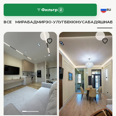
Фильтр
2
RU
ВСЕ
МИРАБАД
МИРЗО-УЛУГБЕК
ЮНУСАБАД
ЯШНАБ