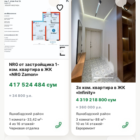
NRG от застройщика 1-
ком. квартира в ЖК
«NRG Zamon»
417 524 484 сум
3х ком. квартира в ЖК
«Infinity»
≈ 34 800 у.е.
4 319 218 800 сум
≈ 360 000 у.е.
Яшнабадский район
Яшнабадский район
•
•
•
•
1 комната
33,42 м²
3 комнаты
88 м²
•
•
4 из 16 этажей
10 из 14 этажей
Черновая отделка
Евроремонт