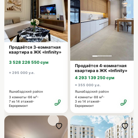
Продаётся 3-комнатная
квартира в ЖК «Infinity»
3 528 226 550 сум
Продаётся 4-комнатная
квартира в ЖК «Infinity»
≈ 295 000 у.е.
4 293 139 250 сум
≈ 355 000 у.е.
Яшнабадский район
Яшнабадский район
•
•
•
•
3 комнаты
66 м²
4 комнаты
88 м²
•
•
7 из 14 этажей
3 из 14 этажей
Евроремонт
Евроремонт