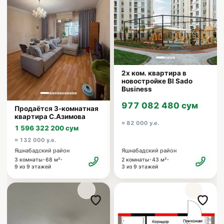
2х ком. квартира в
новостройке BI Sado
Business
977 082 480 сум
Продаётся 3-комнатная
квартира С.Азимова
≈ 82 000 у.е.
1 596 322 200 сум
≈ 132 000 у.е.
Яшнабадский район
Яшнабадский район
•
•
•
•
2 комнаты
43 м²
3 комнаты
68 м²
3 из 9 этажей
9 из 9 этажей