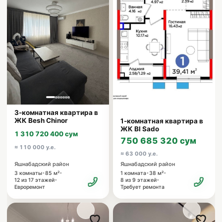
3-комнатная квартира в
ЖК Besh Chinor
1-комнатная квартира в
ЖК BI Sado
1 310 720 400 сум
750 685 320 сум
≈ 110 000 у.е.
≈ 63 000 у.е.
Яшнабадский район
Яшнабадский район
•
•
•
•
3 комнаты
85 м²
1 комната
38 м²
•
•
12 из 17 этажей
8 из 9 этажей
Евроремонт
Требует ремонта