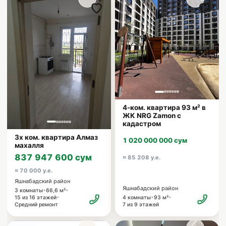
4-ком. квартира 93 м² в
ЖК NRG Zamon с
кадастром
3х ком. квартира Алмаз
1 020 000 000 сум
махалля
837 947 600 сум
≈ 85 208 у.е.
≈ 70 000 у.е.
Яшнабадский район
Яшнабадский район
•
•
3 комнаты
66,6 м²
•
•
•
4 комнаты
93 м²
15 из 16 этажей
7 из 9 этажей
Средний ремонт