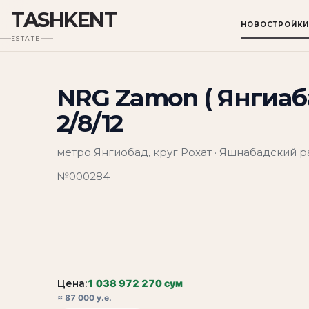
TASHKENT
НОВОСТРОЙКИ
ESTATE
NRG Zamon ( Янгиаб
2/8/12
метро Янгиобад, круг Рохат · Яшнабадский 
№000284
Цена:
1 038 972 270 сум
≈ 87 000 у.е.