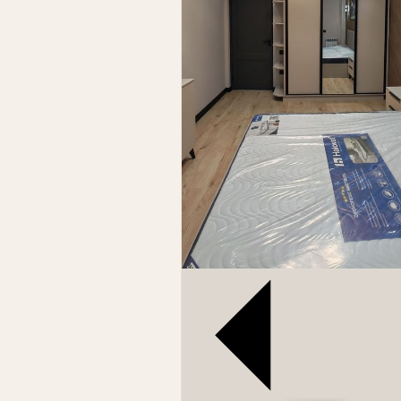
Продаётся квартира — NRG Zamon (Янг
Локация: г. Ташкент, Яшнабадский райо
Жилой комплекс: NRG Zamon
Характеристики объекта:
Этаж: 2
Дом: 12-этажный
Планировка: 2 комнаты
Общая площадь: 64 м²
Состояние: уточняется (можно добав
Документы:
Полный кадастр в наличии
Юридически чистый объект
Финансовые условия:
Стартовая цена: 87 000 у.е.