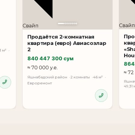
Свайп
Свайп
Про
Продаётся 2-комнатная
ква
квартира (евро) Авиасозлар
«Sh
2
3 м²
Hou
840 447 300 сум
864
≈ 70 000 у.е.
≈ 72
Яшнабадский район
2 комнаты
46 м²
Яшна
Евроремонт
49,31 