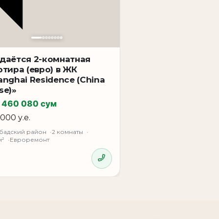
даётся 2-комнатная
ртира (евро) в ЖК
anghai Residence (China
se)»
 460 080 сум
 000 у.е.
бадский район
2 комнаты
м²
Евроремонт