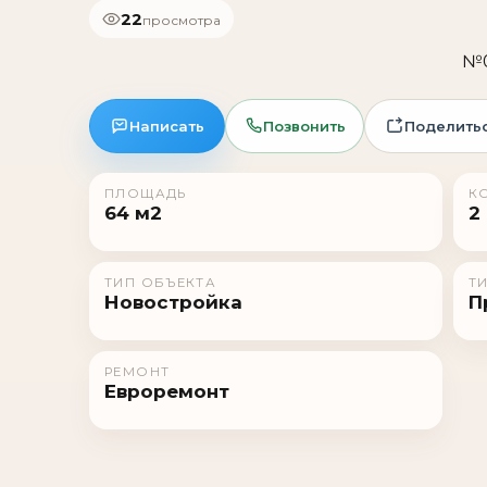
22
просмотра
№0
Написать
Позвонить
Поделить
ПЛОЩАДЬ
К
64 м2
2
ТИП ОБЪЕКТА
Т
Новостройка
П
РЕМОНТ
Евроремонт