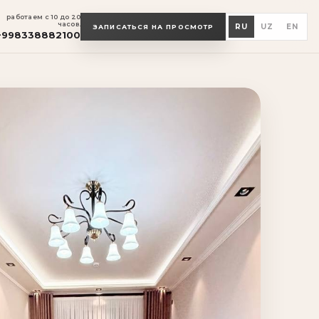
работаем с 10 до 20
часов.
RU
UZ
EN
ЗАПИСАТЬСЯ НА ПРОСМОТР
+998338882100