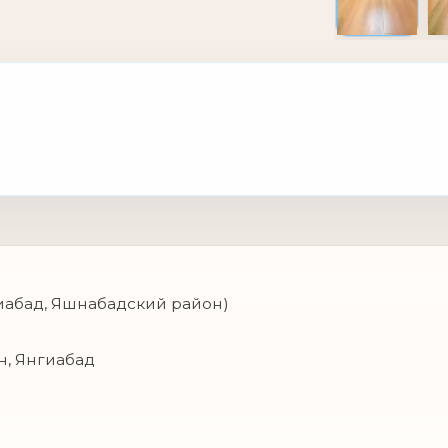
иабад, Яшнабадский район)
н, Янгиабад