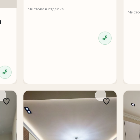
Чистовая отделка
Чисто
i