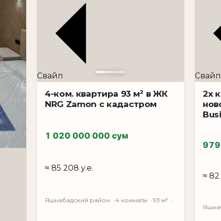
иабад, Яшнабадский район)
н, Янгиабад
Свайп
Свайп
4-ком. квартира 93 м² в ЖК
2х 
NRG Zamon с кадастром
нов
Bus
1 020 000 000 сум
ить при необходимости)
979
≈ 85 208 у.е.
≈ 82
Яшнабадский район
4 комнаты
93 м²
Яшна