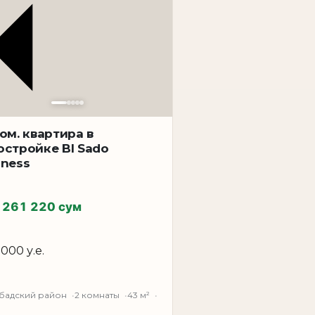
ком. квартира в
остройке BI Sado
iness
 261 220 сум
 000 у.е.
бадский район
2 комнаты
43 м²