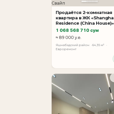
Свайп
Возможна ипотека
Продаётся 2-комнатная
квартира в ЖК «Shangha
Residence (China House)»
1 068 568 710 сум
≈ 89 000 у.е.
Яшнабадский район
64,35 м²
Евроремонт