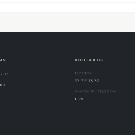
ИЯ
КОНТАКТЫ
tate
ТЕЛЕФОН
33-319-13-33
ки
WHATSAPP / TELEGRAM
Lika