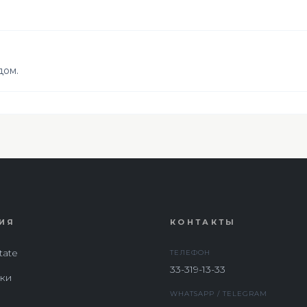
дом.
ИЯ
КОНТАКТЫ
tate
ТЕЛЕФОН
33-319-13-33
ки
WHATSAPP / TELEGRAM