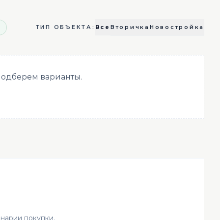
в
Все
Вторичка
Новостройка
ТИП ОБЪЕКТА:
 подберем варианты.
енарии покупки.