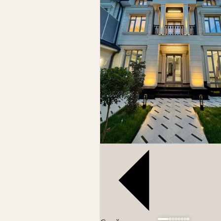
района, в центре Луначарского. Это э
современные инженерные решения и в
Дом общей площадью 700 м² расположе
планировкой. В доме предусмотрены 5 
обеспечивает максимальный комфорт и 
Особое внимание уделено зонам отдыха
семейных ужинов и приёма гостей, а т
эффективную работу всех инженерных 
При строительстве и отделке использ
неоклассическом стиле, который подчёр
Основные характеристики
Центр Луначарского, Мирзо-Улугбек
Площадь дома — 700 м²
Участок — 7 соток
3 уровня
Свайп