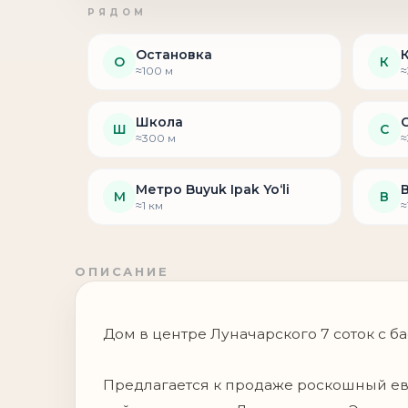
Остановка
О
К
≈100 м
≈
Школа
Ш
С
≈300 м
≈
Метро Buyuk Ipak Yo‘li
М
В
≈1 км
≈
ОПИСАНИЕ
Дом в центре Луначарского 7 соток с б
Предлагается к продаже роскошный ев
района, в центре Луначарского. Это э