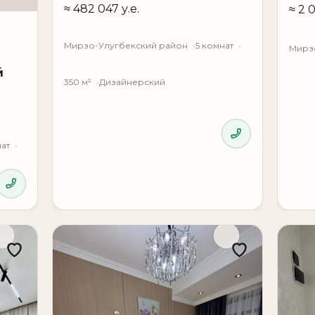
Мирзо-Улугбекский район
5 комнат
Мирз
й
350 м²
Дизайнерский
ат
мьи, ценящей комфорт, приватность, безопасность 