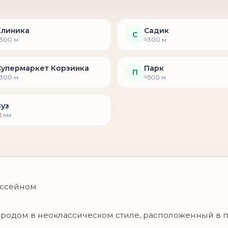
Клиника
Садик
С
300 м
≈300 м
Супермаркет Корзинка
Парк
П
300 м
≈500 м
Вуз
1 км
ассейном
родом в неоклассическом стиле, расположенный в 
ксклюзивная резиденция премиального уровня, сочет