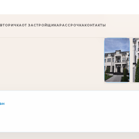
1 / 14
ан