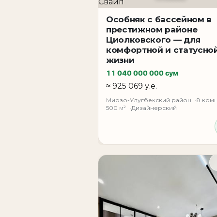
5 мастер-спален
Особняк с бассейном в
престижном районе
5 санузлов
Циолковского — для
Закрытый бассейн
комфортной и статусно
жизни
Хамам
11 040 000 000 сум
Летняя кухня
≈ 925 069 у.е.
Прачечная зона
Мирзо-Улугбекский район
8 комн
500 м²
Дизайнерский
Независимая котельная
Парковочная зона
Дом идеально подойдёт для большой се
лучших локаций Ташкента.