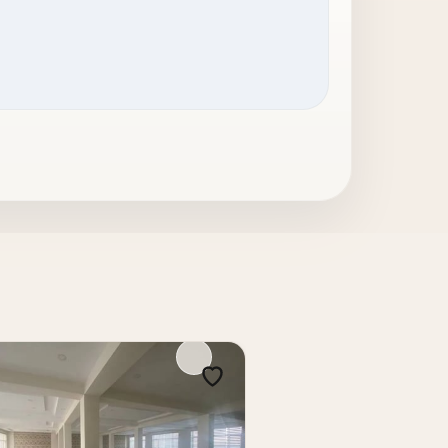
и престижное расположение в одной из
престижной части Мирзо-Улугбекского