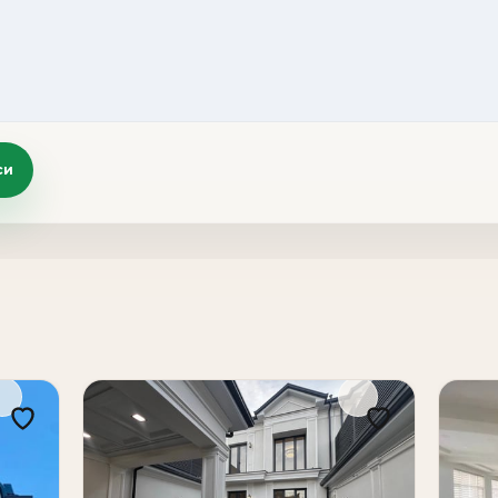
си
мьи, ценящей комфорт, приватность, безопасность 
ассейном
родом в неоклассическом стиле, расположенный в 