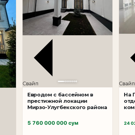
ксклюзивная резиденция премиального уровня, сочет
ысокий уровень комфорта для всей семьи.
н на участке 7 соток и включает 3 полноценных ур
просторных мастер-спален, каждая из которых обор
приватность для всех членов семьи.
 и оздоровления. В доме расположен закрытый бассе
акже отдельная прачечная зона. Независимая котель
систем дома.
ованы качественные материалы премиального уровня
Свайп
Свайп
кивает статус объекта и создаёт атмосферу роскоши,
:
Евродом с бассейном в
На 
престижной локации
отд
ский район
Мирзо-Улугбекского района
ком
5 760 000 000 сум
24 0
≈ 482 047 у.е.
≈ 2 