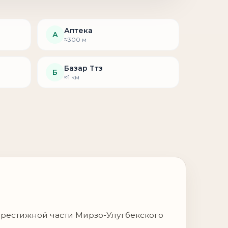
Аптека
А
≈300 м
Базар Ттз
Б
≈1 км
престижной части Мирзо-Улугбекского
ающая элегантную архитектуру,