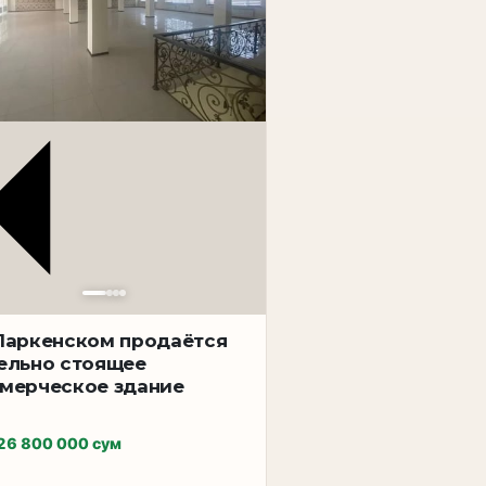
ающая элегантную архитектуру,
овня с функциональной и продуманной
удована собственным санузлом, что
йн, стильный хамам, летняя кухня для
ная обеспечивает надёжную и
. Интерьер выполнен в благородном
 уюта и респектабельности.
Паркенском продаётся
ельно стоящее
мерческое здание
26 800 000 сум
000 000 у.е.