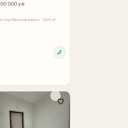
о-Улугбекский район
1200 м²
и престижное расположение в одной из