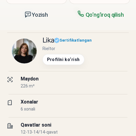
Yozish
Qo‘ng‘iroq qilish
Lika
Sertifikatlangan
Rieltor
Profilni ko‘rish
Maydon
226 m²
Xonalar
6 xonali
Qavatlar soni
12-13-14/14-qavat