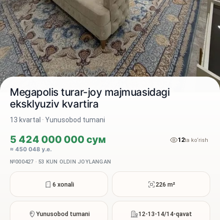
Megapolis turar-joy majmuasidagi
eksklyuziv kvartira
13 kvartal · Yunusobod tumani
2 / 8
5 424 000 000 сум
12
ta ko‘rish
≈ 450 048 у.е.
№000427 · 53 KUN OLDIN JOYLANGAN
6 xonali
226 m²
Yunusobod tumani
12-13-14/14-qavat