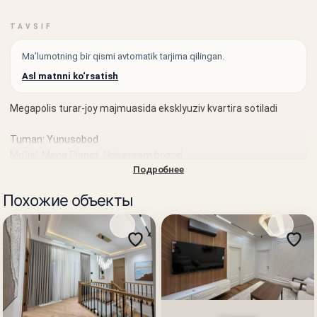
TAVSIF
Ma’lumotning bir qismi avtomatik tarjima qilingan.
Asl matnni ko‘rsatish
Megapolis turar-joy majmuasida eksklyuziv kvartira sotiladi
Tuman: Yunusobod
Mo'ljal: Mega Planet, Universam bozori
Подробнее
Maydoni: 226 m²
Похожие объекты
Qavatlar: 12 / 13 / 14
Kadastr: mavjud
Format: 3 qavatli kvartira
Holati: dizaynerlik evroremont
Kvartira to'liq mebel va texnika bilan jihozlangan