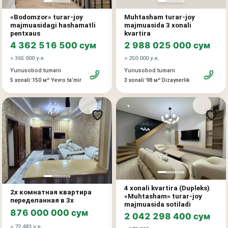
Reja:
«Bodomzor» turar-joy
Muhtasham turar-joy
majmuasidagi hashamatli
majmuasida 3 xonali
12-qavat
pentxaus
kvartira
• o'z hammomiga ega master yotoqxona
4 362 516 500 сум
2 988 025 000 сум
≈ 365 000 у.е.
≈ 250 000 у.е.
13-qavat
Yunusobod tumani
Yunusobod tumani
• master yotoqxona
•
•
•
•
5 xonali
150 м²
Yevro taʼmir
3 xonali
98 м²
Dizaynerlik
• bolalar xonasi
• umumiy hammom
14-qavat
• keng oshxona
• katta zal
Afzalliklari:
• butun Toshkentni ko'rish imkonini beruvchi panoramali derazalar
• yopiq qo'riqlanadigan hovli
4 xonali kvartira (Dupleks)
2х комнатная квартира
«Muhtasham» turar-joy
• chip orqali individual kirish imkoniyatiga ega lift
переделанная в 3х
majmuasida sotiladi
• premium dizaynerlik ta'mirlash
876 000 000 сум
2 042 298 400 сум
• qimmatbaho pardozlash materiallari
≈ 72 483 у.е.