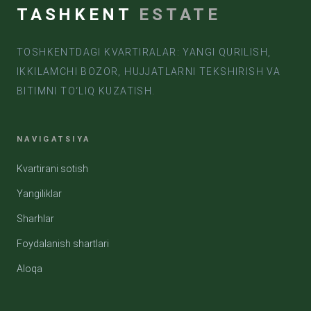
ko'rinishlari va yuqori darajadagi shaxsiy hayot obyektni
TASHKENT
ESTATE
nufuzli ko'chmas mulk, qulaylik va eksklyuziv hayot darajasini
qadrlaydiganlar uchun ideal yechimga aylantiradi.
TOSHKENTDAGI KVARTIRALAR: YANGI QURILISH,
IKKILAMCHI BOZOR, HUJJATLARNI TEKSHIRISH VA
BITIMNI TO‘LIQ KUZATISH.
NAVIGATSIYA
Kvartirani sotish
Yangiliklar
Sharhlar
Foydalanish shartlari
Aloqa