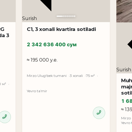
Surish
RG
C1, 3 xonali kvartira sotiladi
da 3
2 342 636 400 сум
≈ 195 000 у.е.
Surish
Mirzo Ulug‘bek tumani
3 xonali
75 м²
Muh
9 м²
majm
Yevro taʼmir
soti
1 6
≈ 13
Mirzo
Yevro 