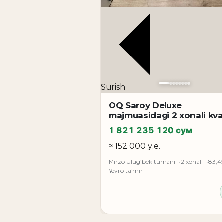
Surish
OQ Saroy Deluxe
majmuasidagi 2 xonali kva
1 821 235 120 сум
≈ 152 000 у.е.
Mirzo Ulug‘bek tumani
2 xonali
83,4
Yevro taʼmir