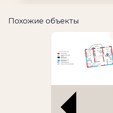
- Ajoyib panoramali manzarali burchak bal
- Yopiq qo'riqlanadigan hudud
- Kadastr bilan rasmiylashtirilgan parking j
Похожие объекты
Kvartira mebel va texnika bilan to'liq jihozl
Oshxona Bosch texnikasi bilan jihozlangan.
Ichki bezakda Onix tabiiy toshlari qo'llanga
Narx: 270,000 USD
Akay City'dagi ushbu 4 xonali kvartira mar
m2 maydon, 24-qavatdagi joylashuv, burcha
Kvartira mebel va texnika bilan jihozlangan,
hamda kadastrli parking joyi Mirzo-Ulug'b