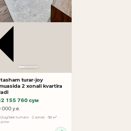
tasham turar-joy
uasida 2 xonali kvartira
ladi
82 155 760 сум
9 000 у.е.
 Ulug‘bek tumani
2 xonali
58 м²
taʼmir