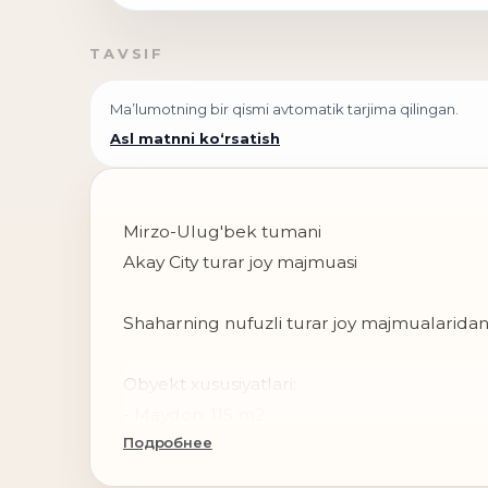
TAVSIF
Ma’lumotning bir qismi avtomatik tarjima qilingan.
Asl matnni ko‘rsatish
Mirzo-Ulug'bek tumani
Akay City turar joy majmuasi
Shaharning nufuzli turar joy majmualaridan b
Obyekt xususiyatlari:
- Maydon: 115 m2
Подробнее
- Qavat: 24 / 25
- Qulay va puxta o'ylangan reja