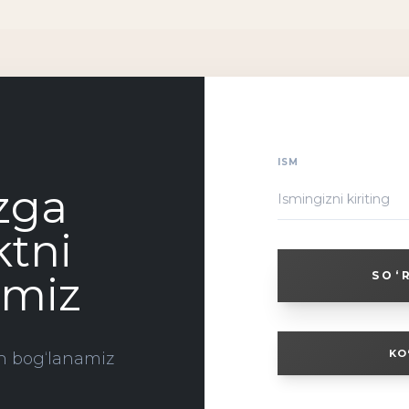
ISM
zga
tni
amiz
SO‘
KO
lan bog‘lanamiz