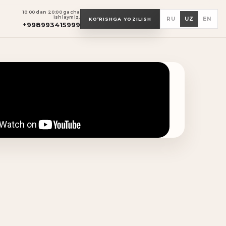
10:00 dan 20:00 gacha
ishlaymiz.
RU
UZ
EN
KO‘RISHGA YOZILISH
+998993415999