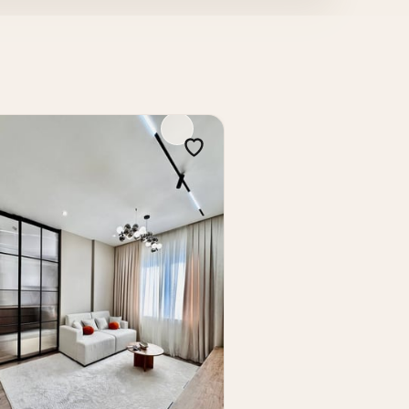
.
gan xaridor uchun kuchli variantdir. 115
klaridan hisoblanadi.
ini ko'taradi. Yopiq qo'riqlanadigan hudud
beradi.