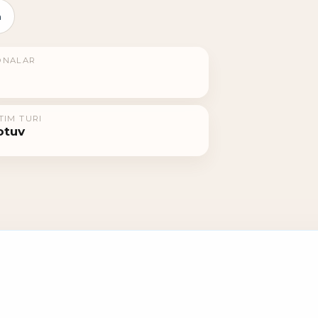
h
ONALAR
TIM TURI
otuv