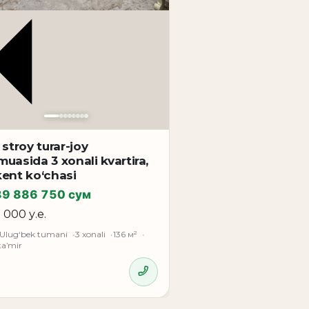
 stroy turar-joy
uasida 3 xonali kvartira,
ent ko‘chasi
89 886 750 сум
5 000 у.е.
 Ulug‘bek tumani
3 xonali
136 м²
taʼmir