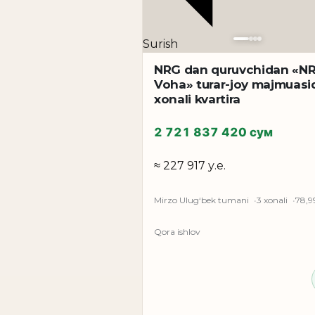
Surish
NRG dan quruvchidan «N
Voha» turar-joy majmuasi
xonali kvartira
2 721 837 420 сум
≈ 227 917 у.е.
Mirzo Ulug‘bek tumani
3 xonali
78,9
Qora ishlov