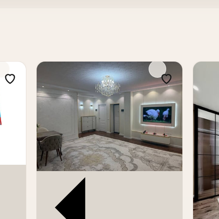
kon
oyi mavjud
angan.
n, bu interyerning maqomi va individual uslubini ta'kidlaydi
kazga yaqin premium segmentdagi tayyor turar joy qidirayot
k balkon va panoramali manzara obyektning asosiy ustunli
 Bosch oshxona texnikasi va Onix bezaklari interyer darajas
ek tumanida markaziy yashash uchun qo'shimcha qulaylik 