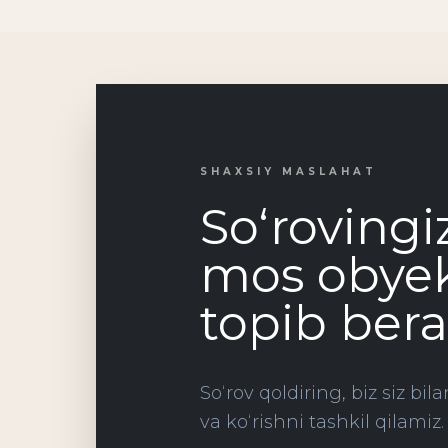
SHAXSIY MASLAHAT
So‘rovingi
mos obyek
topib ber
So‘rov qoldiring, biz siz bi
va ko‘rishni tashkil qilamiz.