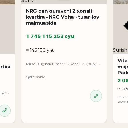
Surish
NRG dan quruvchi 2 xonali
kvartira «NRG Voha» turar-joy
majmuasida
1 745 115 253 сум
≈ 146 130 у.е.
Surish
Vita
Mirzo Ulug‘bek tumani
2 xonali
52,96 м²
rtira
majm
Park
Qora ishlov
2 0
≈ 17
5 м²
Mirzo
Yevro 