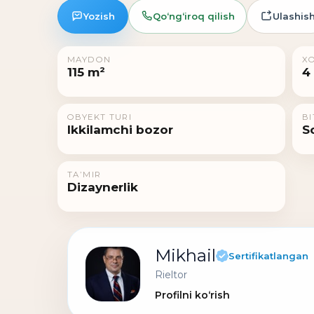
Yozish
Qo‘ng‘iroq qilish
Ulashis
MAYDON
X
115 m²
4
OBYEKT TURI
BI
Ikkilamchi bozor
S
TAʼMIR
Dizaynerlik
Mikhail
Sertifikatlangan
Rieltor
Profilni ko‘rish