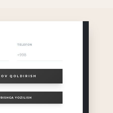
TELEFON
ROV QOLDIRISH
‘RISHGA YOZILISH