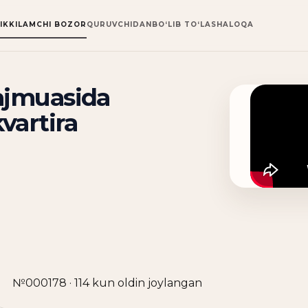
IKKILAMCHI BOZOR
QURUVCHIDAN
BO‘LIB TO‘LASH
ALOQA
majmuasida
vartira
№000178 · 114 kun oldin joylangan