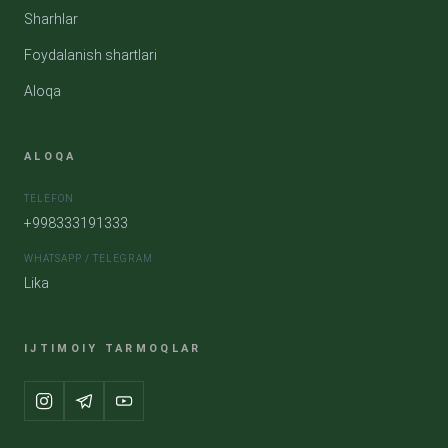
Sharhlar
Foydalanish shartlari
Aloqa
ALOQA
TELEFON
+998333191333
WHATSAPP / TELEGRAM
Lika
IJTIMOIY TARMOQLAR