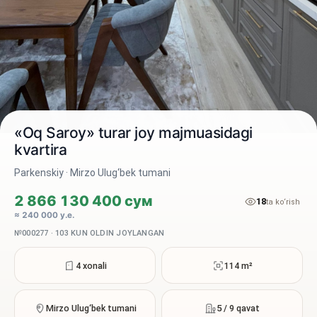
«Oq Saroy» turar joy majmuasidagi
kvartira
Parkenskiy · Mirzo Ulug‘bek tumani
2 / 10
2 866 130 400 сум
18
ta ko‘rish
≈ 240 000 у.е.
№000277 · 103 KUN OLDIN JOYLANGAN
4 xonali
114 m²
Mirzo Ulug‘bek tumani
5 / 9 qavat