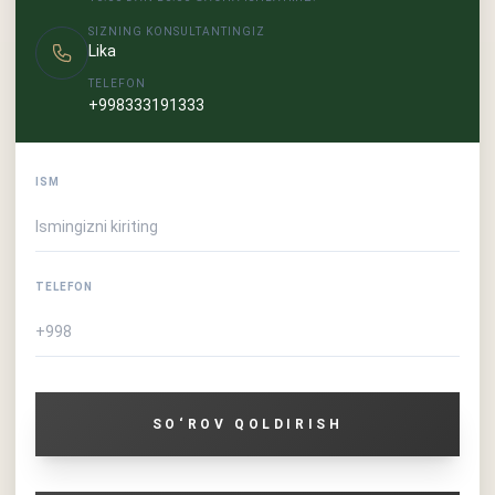
SIZNING KONSULTANTINGIZ
Lika
TELEFON
+998333191333
ISM
TELEFON
SO‘ROV QOLDIRISH