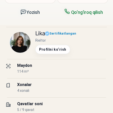
Yozish
Qo‘ng‘iroq qilish
Lika
Sertifikatlangan
Rieltor
Profilni ko‘rish
Maydon
114 m²
Xonalar
4 xonali
Qavatlar soni
5 / 9 qavat