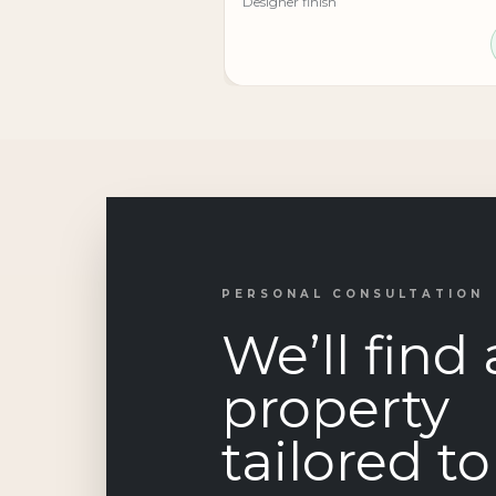
Designer finish
PERSONAL CONSULTATION
We’ll find 
property
tailored t