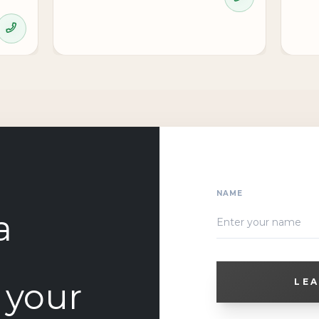
NAME
a
o your
LEA