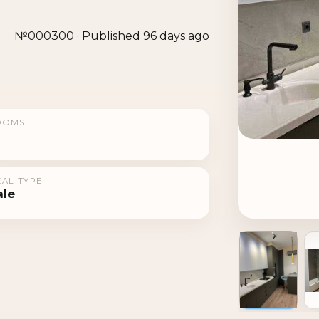
№000300 · Published 96 days ago
OOMS
AL TYPE
ale
1 / 9