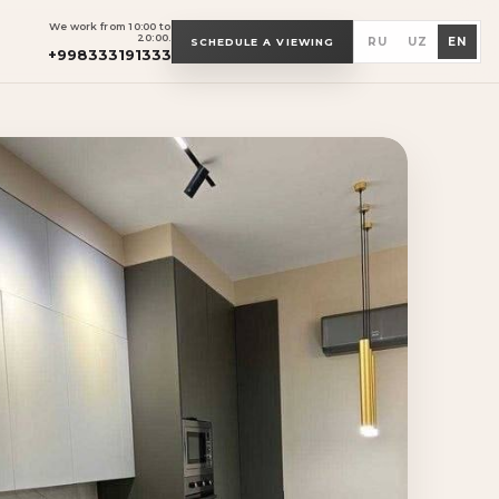
We work from 10:00 to
20:00.
RU
UZ
EN
SCHEDULE A VIEWING
+998333191333