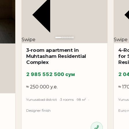
Swipe
Swipe
3-room apartment in
4-R
Muhtasham Residential
for
Complex
Res
2 985 552 500 сум
2 0
≈ 250 000 у.е.
≈ 17
Yunusabad district
3 rooms
98 м²
Yunusa
Designer finish
Euro 