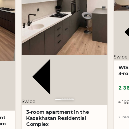
мплектована мебелью и техникой. Формат «заезжай и
ых вложений, что особенно важно для покупателей,
комплекс в Юнусабадском районе с удобной планир
охраняют спрос благодаря качеству строительства и
ших и развитых районов Ташкента. Локация Минор и
нам, кафе, транспортным маршрутам и всей необход
но удобной и комфортной.
Swipe
овая квартира с дизайнерским ремонтом в современ
WIS
лом сохранения стоимости и стабильным спросом на
3-r
ми вне зависимости от рыночных колебаний.
 современном ЖК, с авторским ремонтом, мебелью и 
2 3
н» является сильным и сбалансированным вариантом 
Swipe
≈ 19
3-room apartment in the
nt
Yunusa
Kazakhstan Residential
ium
Complex