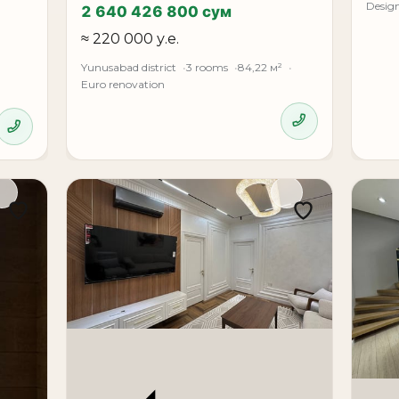
Design
2 640 426 800 сум
≈ 220 000 у.е.
Yunusabad district
3 rooms
84,22 м²
Euro renovation