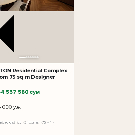
 живи» позволяет использовать жильё
 ориентированных на готовые решения.
овкой застройки и комфортной жилой
 удобству проживания.
 район кинотеатра «Казахстан»
имой городской инфраструктуре. Это
ном комплексе. Для инвестора —
TON Residential Complex
 рынке аренды. Квартиры в Ташкенте
oom 75 sq m Designer
техникой, в развитом и ликвидном
64 557 580 сум
для покупки.
8 000 у.е.
bad district
3 rooms
75 м²