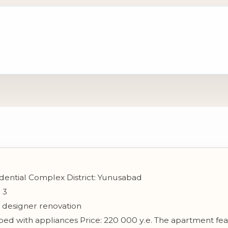
idential Complex District: Yunusabad
 3
n: designer renovation
ped with appliances Price: 220 000 у.е. The apartment fe