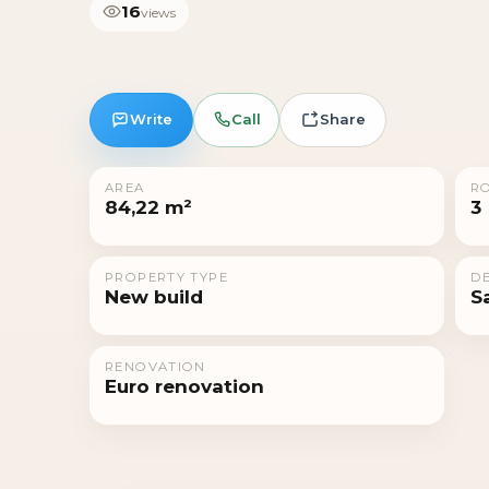
16
views
Write
Call
Share
AREA
R
84,22 m²
3
PROPERTY TYPE
DE
New build
S
RENOVATION
Euro renovation