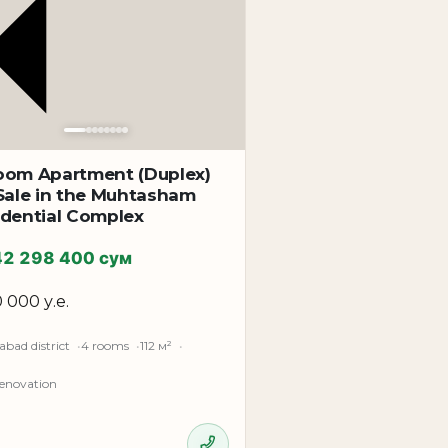
oom Apartment (Duplex)
 Sale in the Muhtasham
idential Complex
42 298 400 сум
0 000 у.е.
bad district
4 rooms
112 м²
renovation