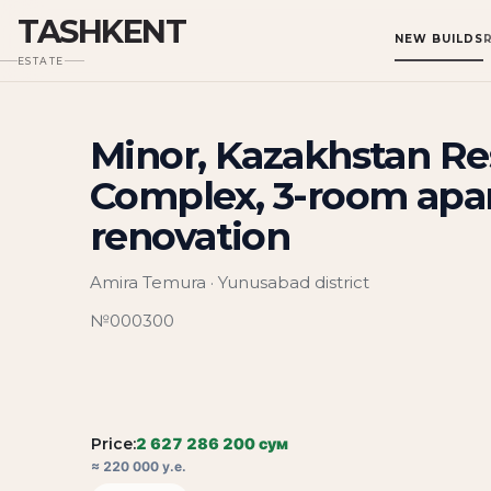
TASHKENT
NEW BUILDS
ESTATE
Minor, Kazakhstan Re
Complex, 3-room apa
renovation
Amira Temura · Yunusabad district
№000300
Price:
2 627 286 200 сум
≈ 220 000 у.е.