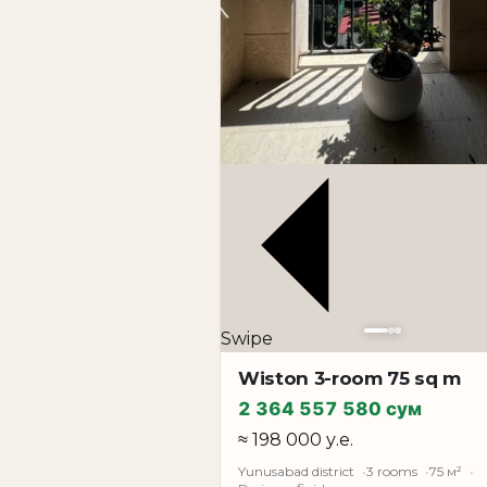
Swipe
Wiston 3-room 75 sq m
2 364 557 580 сум
≈ 198 000 у.е.
Yunusabad district
3 rooms
75 м²