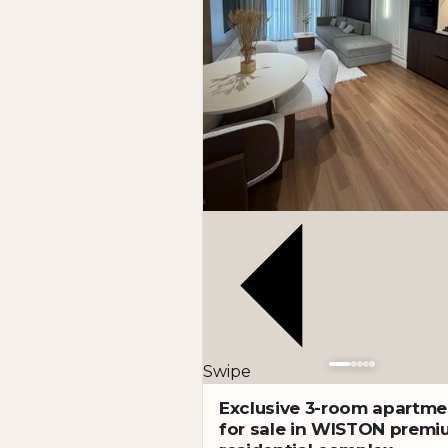
материалов, а квартира полностью уко
сразу после покупки без дополнительн
ЖК «Казахстан» — современный жилой 
средой. Подобные проекты стабильно с
Юнусабадский район — один из крупней
обеспечивают доступ к школам, магази
делает повседневную жизнь максималь
Для собственного проживания это гот
ликвидный объект с высоким потенциа
такого уровня остаются востребованны
Если вам нужна квартира в Ташкенте в
районе, данный объект в ЖК «Казахста
Swipe
Exclusive 3-room apartme
for sale in WISTON prem