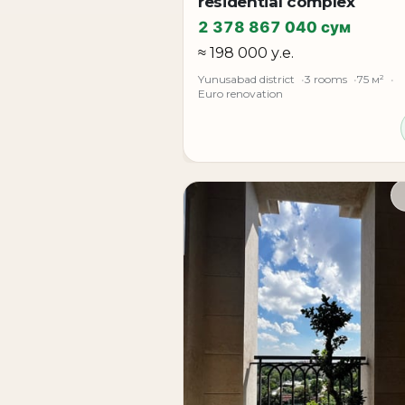
residential complex
2 378 867 040 сум
≈ 198 000 у.е.
Yunusabad district
3 rooms
75 м²
Euro renovation