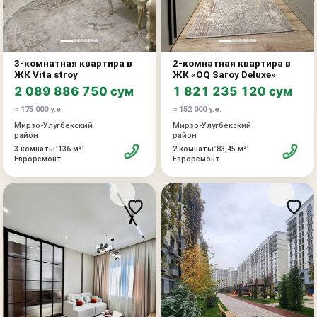
инвестиции в ликвидную недвижимость.
Основные характеристики:
Новостройка
ЖК Nikitina Residence
3-комнатная квартира в
2-комнатная квартира в
Локация: улица Циолковского, Мирзо-Улугбекский район
ЖК Vita stroy
ЖК «OQ Saroy Deluxe»
Комнат: 3
2 089 886 750 сум
1 821 235 120 сум
Этаж: 4
≈ 175 000 у.е.
≈ 152 000 у.е.
Этажность: 9
Мирзо-Улугбекский
Мирзо-Улугбекский
Площадь: 90 кв.м
район
район
Состояние: дорогой ремонт, система «Умный дом»,
•
•
•
•
3 комнаты
136 м²
2 комнаты
83,45 м²
Евроремонт
Евроремонт
мебель из дерева, каменная столешница, техника Franke
Цена: 185 000$
Торг уместен