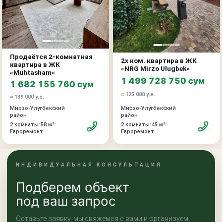
Продаётся 2-комнатная
2х ком. квартира в ЖК
квартира в ЖК
«NRG Mirzo Ulugbek»
«Muhtasham»
1 499 728 750 сум
1 682 155 760 сум
≈ 125 000 у.е.
≈ 139 000 у.е.
Мирзо-Улугбекский
Мирзо-Улугбекский
район
район
•
•
•
•
2 комнаты
58 м²
2 комнаты
45 м²
Евроремонт
Евроремонт
ИНДИВИДУАЛЬНАЯ КОНСУЛЬТАЦИЯ
Подберем объект
под ваш запрос
Оставьте заявку, мы свяжемся с вами и организуем