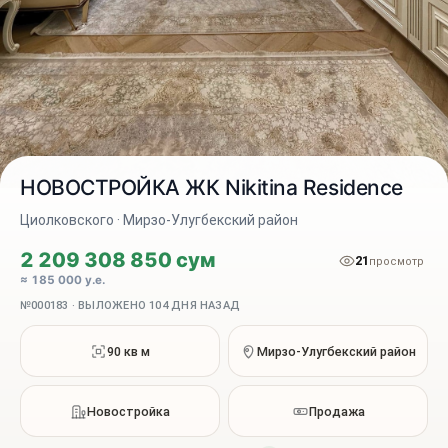
НОВОСТРОЙКА ЖК Nikitina Residence
Циолковского · Мирзо-Улугбекский район
2 209 308 850 сум
21
2 / 9
просмотр
≈ 185 000 у.е.
№000183 · ВЫЛОЖЕНО 104 ДНЯ НАЗАД
90 кв м
Мирзо-Улугбекский район
Новостройка
Продажа