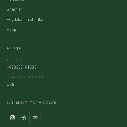
Sharhlar
Foydalanish shartlari
Aloqa
ALOQA
TELEFON
+998333191333
WHATSAPP / TELEGRAM
Lika
IJTIMOIY TARMOQLAR