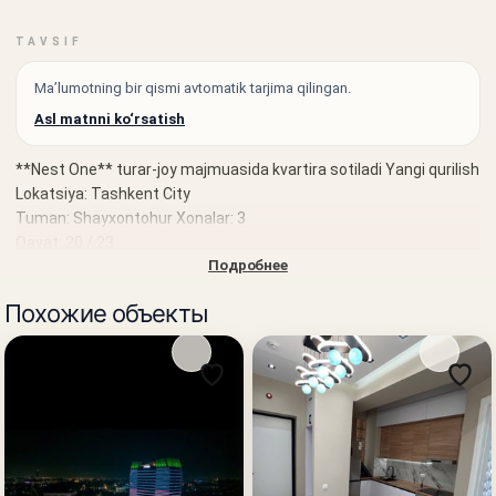
TAVSIF
Ma’lumotning bir qismi avtomatik tarjima qilingan.
Asl matnni ko‘rsatish
**Nest One** turar-joy majmuasida kvartira sotiladi Yangi qurilish
Lokatsiya: Tashkent City
Tuman: Shayxontohur Xonalar: 3
Qavat: 20 / 23
Подробнее
Maydon: 73 m² Ko‘rinish: Hilton va parkka panoramali Holati: yevro
lyuks
Похожие объекты
Mebel va texnika bilan to‘liq jihozlangan Narxi: 345 000 u.e.,
savdolashish mumkin Yuqori darajadagi servis va xavfsizlikka ega
premium turar-joy majmuasidagi zamonaviy kvartira. Panoramali
manzaralar, zamonaviy interyer va nufuzli lokatsiya ushbu
obyektni ham yashash, ham ko‘chmas mulkning elita segmentiga
investitsiya uchun likvid variantga aylantiradi.
Agar siz poytaxtning eng nufuzli va tanilgan turar-joy
majmualaridan birida Toshkentda kvartira sotib olmoqchi