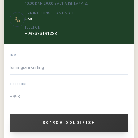
10:00 DAN 20:00 GACHA ISHLAYMIZ.
SIZNING KONSULTANTINGIZ
Lika
TELEFON
+998333191333
ISM
TELEFON
SO‘ROV QOLDIRISH