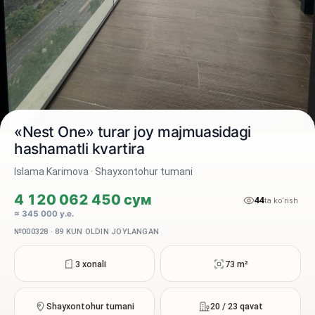
«Nest One» turar joy majmuasidagi
hashamatli kvartira
Islama Karimova · Shayxontohur tumani
2 / 10
4 120 062 450 сум
44
ta ko‘rish
≈ 345 000 у.е.
№000328 · 89 KUN OLDIN JOYLANGAN
3 xonali
73 m²
Shayxontohur tumani
20 / 23 qavat