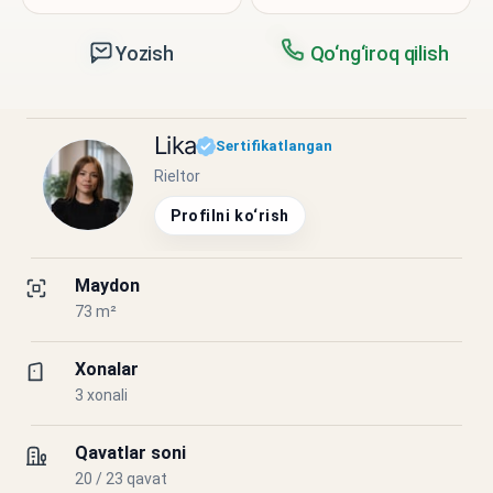
Yozish
Qo‘ng‘iroq qilish
Lika
Sertifikatlangan
Rieltor
Profilni ko‘rish
Maydon
73 m²
Xonalar
3 xonali
Qavatlar soni
20 / 23 qavat