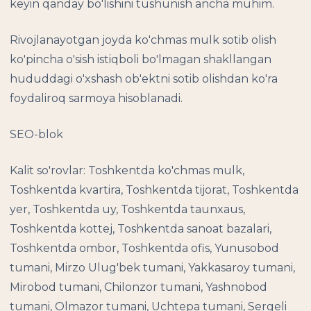
keyin qanday bo'lishini tushunish ancha muhim.
Rivojlanayotgan joyda ko'chmas mulk sotib olish
ko'pincha o'sish istiqboli bo'lmagan shakllangan
hududdagi o'xshash ob'ektni sotib olishdan ko'ra
foydaliroq sarmoya hisoblanadi.
SEO-blok
Kalit so'rovlar: Toshkentda ko'chmas mulk,
Toshkentda kvartira, Toshkentda tijorat, Toshkentda
yer, Toshkentda uy, Toshkentda taunxaus,
Toshkentda kottej, Toshkentda sanoat bazalari,
Toshkentda ombor, Toshkentda ofis, Yunusobod
tumani, Mirzo Ulug'bek tumani, Yakkasaroy tumani,
Mirobod tumani, Chilonzor tumani, Yashnobod
tumani, Olmazor tumani, Uchtepa tumani, Sergeli