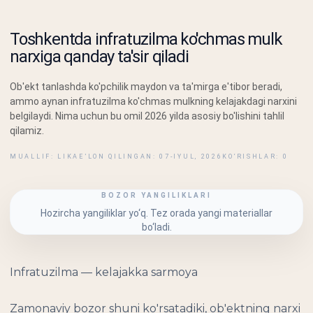
Toshkentda infratuzilma ko'chmas mulk
narxiga qanday ta'sir qiladi
Ob'ekt tanlashda ko'pchilik maydon va ta'mirga e'tibor beradi,
ammo aynan infratuzilma ko'chmas mulkning kelajakdagi narxini
belgilaydi. Nima uchun bu omil 2026 yilda asosiy bo'lishini tahlil
qilamiz.
MUALLIF: LIKA
E’LON QILINGAN: 07-IYUL, 2026
KO‘RISHLAR: 0
BOZOR YANGILIKLARI
Hozircha yangiliklar yo‘q. Tez orada yangi materiallar
bo‘ladi.
Infratuzilma — kelajakka sarmoya
Zamonaviy bozor shuni ko'rsatadiki, ob'ektning narxi