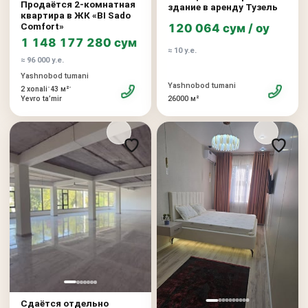
Продаётся 2-комнатная
здание в аренду Тузель
квартира в ЖК «BI Sado
Comfort»
120 064 сум / oy
1 148 177 280 сум
≈ 10 у.е.
≈ 96 000 у.е.
Yashnobod tumani
Yashnobod tumani
•
•
2 xonali
43 м²
26000 м²
Yevro taʼmir
Сдаётся отдельно