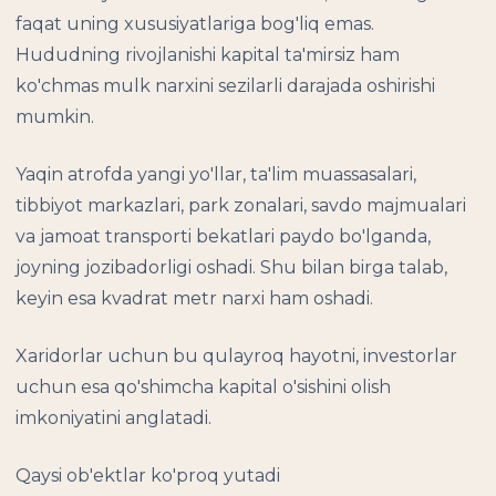
faqat uning xususiyatlariga bog'liq emas.
Hududning rivojlanishi kapital ta'mirsiz ham
ko'chmas mulk narxini sezilarli darajada oshirishi
mumkin.
Yaqin atrofda yangi yo'llar, ta'lim muassasalari,
tibbiyot markazlari, park zonalari, savdo majmualari
va jamoat transporti bekatlari paydo bo'lganda,
joyning jozibadorligi oshadi. Shu bilan birga talab,
keyin esa kvadrat metr narxi ham oshadi.
Xaridorlar uchun bu qulayroq hayotni, investorlar
uchun esa qo'shimcha kapital o'sishini olish
imkoniyatini anglatadi.
Qaysi ob'ektlar ko'proq yutadi