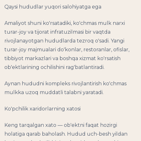
Qaysi hududlar yuqori salohiyatga ega
Amaliyot shuni ko'rsatadiki, ko'chmas mulk narxi
turar-joy va tijorat infratuzilmasi bir vaqtda
rivojlanayotgan hududlarda tezroq o'sadi. Yangi
turar-joy majmualari do'konlar, restoranlar, ofislar,
tibbiyot markazlari va boshqa xizmat ko'rsatish
ob'ektlarining ochilishini rag'batlantiradi.
Aynan hududni kompleks rivojlantirish ko'chmas
mulkka uzoq muddatli talabni yaratadi.
Ko'pchilik xaridorlarning xatosi
Keng tarqalgan xato — ob'ektni faqat hozirgi
holatiga qarab baholash. Hudud uch-besh yildan