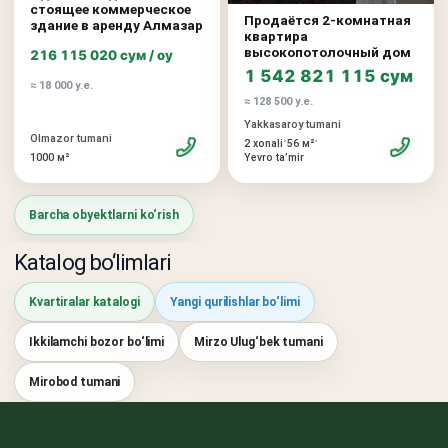
стоящее коммерческое
Продаётся 2-комнатная
здание в аренду Алмазар
квартира
высокопотолочный дом
216 115 020 сум / oy
1 542 821 115 сум
≈ 18 000 у.е.
≈ 128 500 у.е.
Yakkasaroy tumani
Olmazor tumani
•
•
2 xonali
56 м²
1000 м²
Yevro taʼmir
Barcha obyektlarni ko‘rish
Katalog bo‘limlari
Kvartiralar katalogi
Yangi qurilishlar bo‘limi
Ikkilamchi bozor bo‘limi
Mirzo Ulug‘bek tumani
Mirobod tumani