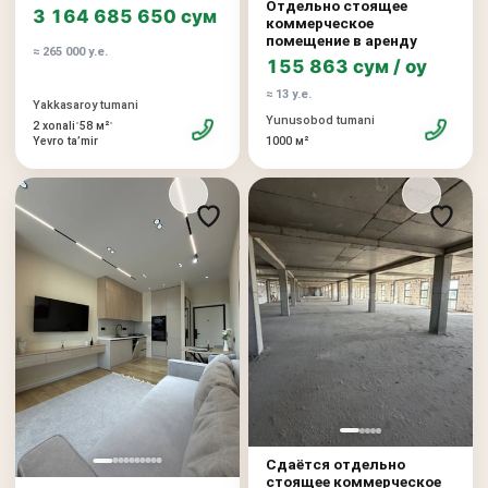
Отдельно стоящее
3 164 685 650 сум
коммерческое
помещение в аренду
≈ 265 000 у.е.
155 863 сум / oy
≈ 13 у.е.
Yakkasaroy tumani
Yunusobod tumani
•
•
2 xonali
58 м²
Yevro taʼmir
1000 м²
Сдаётся отдельно
стоящее коммерческое