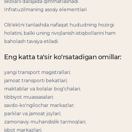
sezilarli darajada qimmatlashadi.
Infratuzilmaning asosiy elementlari
Ob'ektni tanlashda nafaqat hududning hozirgi
holatini, balki uning rivojlanish istiqbollarini ham
baholash tavsiya etiladi.
Eng katta ta'sir ko'rsatadigan omillar:
yangi transport magistrallari;
jamoat transporti bekatlari;
maktablar va bolalar bog'chalari;
tibbiyot muassasalari;
savdo-ko'ngilochar markazlar;
parklar va jamoat joylari;
zamonaviy muhandislik tarmoqlari;
isbot markazlari.