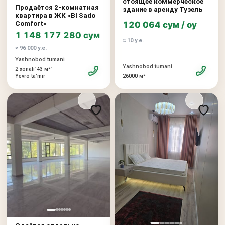
стоящее коммерческое
Продаётся 2-комнатная
здание в аренду Тузель
квартира в ЖК «BI Sado
Comfort»
120 064 сум / oy
1 148 177 280 сум
≈ 10 у.е.
≈ 96 000 у.е.
Yashnobod tumani
Yashnobod tumani
•
•
2 xonali
43 м²
26000 м²
Yevro taʼmir