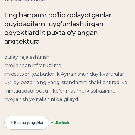
Eng barqaror bo‘lib qolayotganlar
quyidagilarni uyg‘unlashtirgan
obyektlardir: puxta o‘ylangan
arxitektura
qulay rejalashtirish
rivojlangan infratuzilma
investitsion jozibadorlik Aynan shunday kvartiralar
uy-joy bozorining yangi standartini shakllantiradi va
mintaqadagi butun ko‘chmas mulk sohasining
rivojlanish yo‘nalishini belgilaydi.
← Barcha yangiliklar
Ulashish