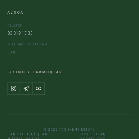
ALOQA
TELEFON
33 319 13 33
WHATSAPP / TELEGRAM
Lika
IJTIMOIY TARMOQLAR
© 2026 TASHKENT ESTATE
BARCHA HUQUQLAR
GOLD BILAN
HIMOYALANGAN
YARATILGAN