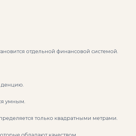
ановится отдельной финансовой системой.
нденцию.
ся умным.
пределяется только квадратными метрами.
оторые обладают качеством.