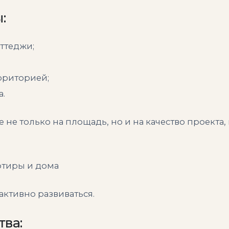
:
ттеджи;
рриторией;
а.
не только на площадь, но и на качество проекта,
артиры и дома
активно развиваться.
ва: