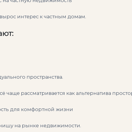
с на частную недвижимость
вырос интерес к частным домам.
ают:
уального пространства.
ё чаще рассматривается как альтернатива просто
ость для комфортной жизни
нишу на рынке недвижимости.