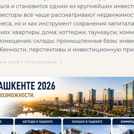
ься и становится одним из крупнейших инвес
нвесторы всё чаще рассматривают недвижимост
еса, но и как инструмент сохранения капитал
иях: квартиры; дома; коттеджи; таунхаусы; ко
 помещения; склады; промышленные базы; инв
обенности, перспективы и инвестиционную при
НЯ 2026 Г.
ПРОСМОТРОВ: 0