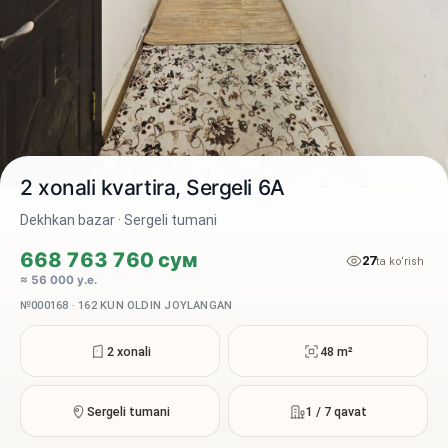
2 xonali kvartira, Sergeli 6A
Dekhkan bazar · Sergeli tumani
668 763 760 сум
27
2 / 5
ta ko‘rish
≈ 56 000 у.е.
№000168 · 162 KUN OLDIN JOYLANGAN
2 xonali
48 m²
Sergeli tumani
1 / 7 qavat