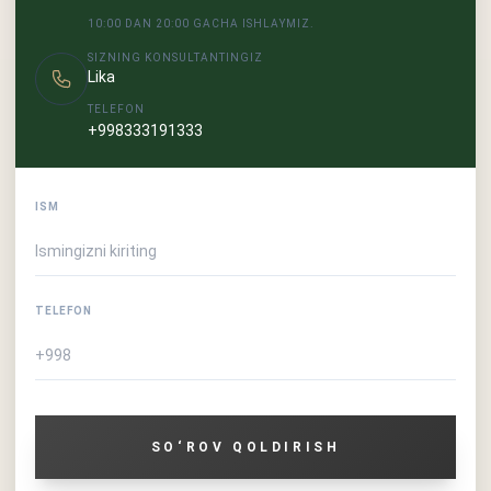
10:00 DAN 20:00 GACHA ISHLAYMIZ.
SIZNING KONSULTANTINGIZ
Lika
TELEFON
+998333191333
ISM
TELEFON
SO‘ROV QOLDIRISH