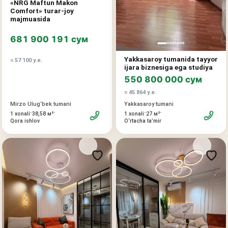
«NRG Maftun Makon
Comfort» turar-joy
majmuasida
681 900 191 сум
Yakkasaroy tumanida tayyor
≈ 57 100 у.е.
ijara biznesiga ega studiya
550 800 000 сум
≈ 45 864 у.е.
Mirzo Ulug‘bek tumani
Yakkasaroy tumani
•
•
•
•
1 xonali
38,58 м²
1 xonali
27 м²
Qora ishlov
O‘rtacha taʼmir