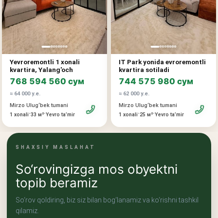
Yevroremontli 1 xonali
IT Park yonida evroremontli
kvartira, Yalang'och
kvartira sotiladi
768 594 560 сум
744 575 980 сум
≈ 64 000 у.е.
≈ 62 000 у.е.
Mirzo Ulug‘bek tumani
Mirzo Ulug‘bek tumani
•
•
•
•
1 xonali
33 м²
Yevro taʼmir
1 xonali
25 м²
Yevro taʼmir
SHAXSIY MASLAHAT
So‘rovingizga mos obyektni
topib beramiz
So‘rov qoldiring, biz siz bilan bog‘lanamiz va ko‘rishni tashkil
qilamiz.