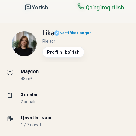
Yozish
Qo‘ng‘iroq qilish
Lika
Sertifikatlangan
Rieltor
Profilni ko‘rish
Maydon
48 m²
Xonalar
2 xonali
Qavatlar soni
1 / 7 qavat