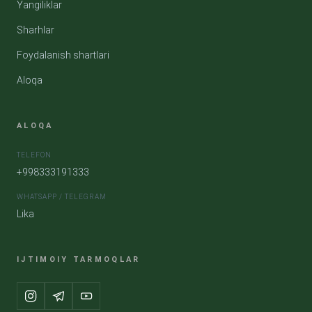
Yangiliklar
Sharhlar
Foydalanish shartlari
Aloqa
ALOQA
TELEFON
+998333191333
WHATSAPP / TELEGRAM
Lika
IJTIMOIY TARMOQLAR