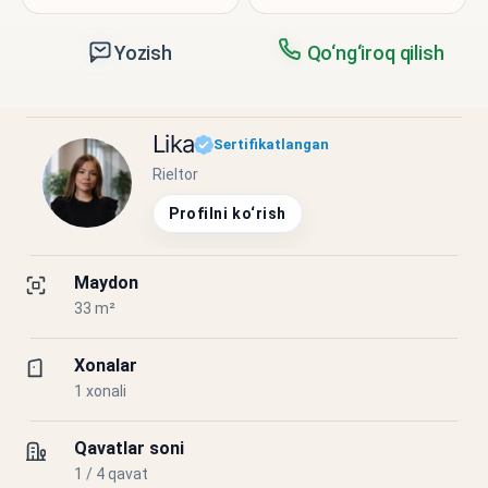
Yozish
Qo‘ng‘iroq qilish
Lika
Sertifikatlangan
Rieltor
Profilni ko‘rish
Maydon
33 m²
Xonalar
1 xonali
Qavatlar soni
1 / 4 qavat