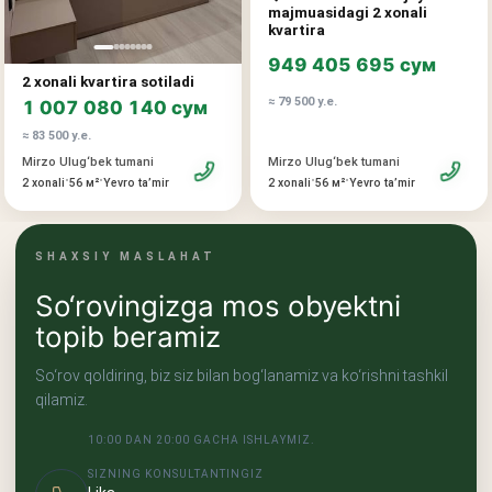
mulk bozorida yuqori likvidlikka ega.
majmuasidagi 2 xonali
kvartira
949 405 695 сум
2 xonali kvartira sotiladi
≈ 79 500 у.е.
1 007 080 140 сум
≈ 83 500 у.е.
Mirzo Ulug‘bek tumani
Mirzo Ulug‘bek tumani
•
•
•
•
2 xonali
56 м²
Yevro taʼmir
2 xonali
56 м²
Yevro taʼmir
SHAXSIY MASLAHAT
So‘rovingizga mos obyektni
topib beramiz
So‘rov qoldiring, biz siz bilan bog‘lanamiz va ko‘rishni tashkil
qilamiz.
10:00 DAN 20:00 GACHA ISHLAYMIZ.
SIZNING KONSULTANTINGIZ