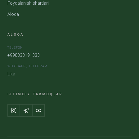
Foydalanish shartlari
Aloqa
ALOQA
TELEFON
+998333191333
WHATSAPP / TELEGRAM
Lika
IJTIMOIY TARMOQLAR