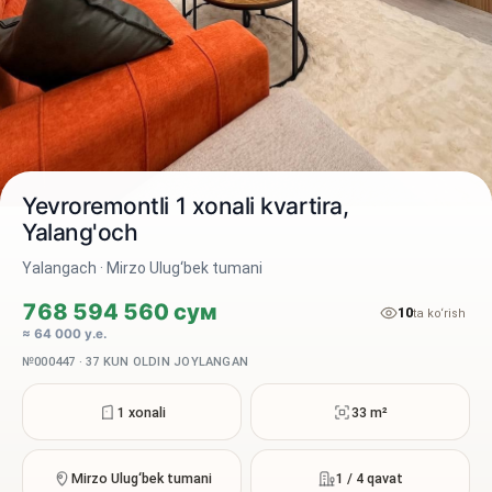
Yevroremontli 1 xonali kvartira,
Yalang'och
Yalangach · Mirzo Ulug‘bek tumani
2 / 10
768 594 560 сум
10
ta ko‘rish
≈ 64 000 у.е.
№000447 · 37 KUN OLDIN JOYLANGAN
1 xonali
33 m²
Mirzo Ulug‘bek tumani
1 / 4 qavat