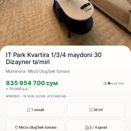
IT Park Kvartira 1/3/4 maydoni 30
Dizayner ta'miri
Muminova · Mirzo Ulug‘bek tumani
2 / 8
835 954 700 сум
8
ta ko‘rish
≈ 70 000 у.е.
№000361 · 76 KUN OLDIN JOYLANGAN
1 xonali
30 m²
Mirzo Ulug‘bek tumani
3 / 4 qavat