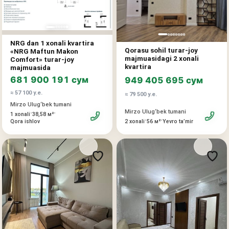
Yaqin atrofda IT Park, do'konlar, kafelar, o'quv muassasalari,
jamoat transport bekatlari va qulay shahar hayoti uchun
zarur hamma narsa mavjud.
NRG dan 1 xonali kvartira
Qorasu sohil turar-joy
«NRG Maftun Makon
majmuasidagi 2 xonali
Comfort» turar-joy
kvartira
majmuasida
681 900 191 сум
949 405 695 сум
≈ 57 100 у.е.
≈ 79 500 у.е.
Mirzo Ulug‘bek tumani
Mirzo Ulug‘bek tumani
•
•
1 xonali
38,58 м²
•
•
Qora ishlov
2 xonali
56 м²
Yevro taʼmir