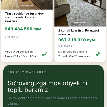
Tiara residence turar-joy
majmuasida 1 xonali
kvartira
943 434 590 сум
2 xonali kvartira, Feruza-2
massivi
≈ 79 000 у.е.
967 319 010 сум
≈ 81 000 у.е.
Mirzo Ulug‘bek tumani
Mirzo Ulug‘bek tumani
•
•
•
•
1 xonali
34 м²
Yevro taʼmir
2 xonali
50 м²
Yevro taʼmir
SHAXSIY MASLAHAT
So‘rovingizga mos obyektni
topib beramiz
So‘rov qoldiring, biz siz bilan bog‘lanamiz va ko‘rishni tashkil
qilamiz.