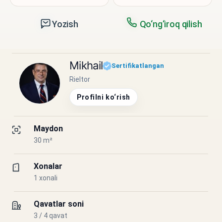
Yozish
Qo‘ng‘iroq qilish
Mikhail
Sertifikatlangan
Rieltor
Profilni ko‘rish
Maydon
30 m²
Xonalar
1 xonali
Qavatlar soni
3 / 4 qavat