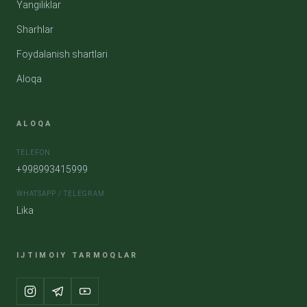
Yangiliklar
Sharhlar
Foydalanish shartlari
Aloqa
ALOQA
TELEFON
+998993415999
WHATSAPP / TELEGRAM
Lika
IJTIMOIY TARMOQLAR