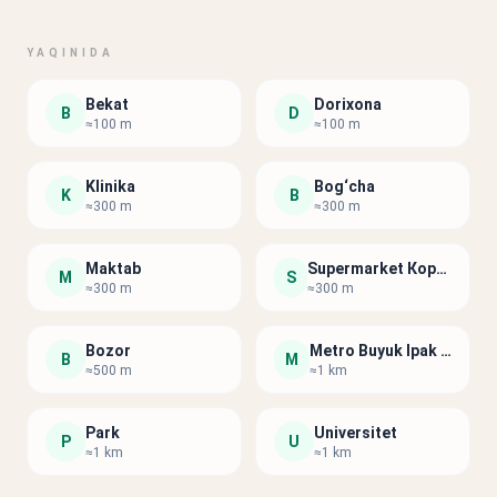
YAQINIDA
Bekat
Dorixona
B
D
≈100 m
≈100 m
Klinika
Bog‘cha
K
B
≈300 m
≈300 m
Maktab
Supermarket Корзинка
M
S
≈300 m
≈300 m
Bozor
Metro Buyuk Ipak Yo‘li
B
M
≈500 m
≈1 km
Park
Universitet
P
U
≈1 km
≈1 km