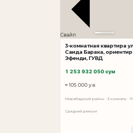
комнатную квартиру в Ташкенте, кварт
Ташкент, квартира для аренды Ташкент 
Общая площадь составляет 75 м² — эт
пространство: отдельные комнаты, ком
Свайп
самых востребованных на рынке недвиж
3-комнатная квартира у
Такие квартиры в Ташкенте стабильно 
Саида Барака, ориентир
Квартира продаётся с мебелью и техник
Эфенди, ГУВД
После покупки можно сразу заехать ил
покупателей, ориентированных на гото
1 253 932 050 сум
Улица Нукусская — это активная часть 
≈ 105 000 у.е.
сервисы и удобные транспортные мар
Всё необходимое для комфортной жизни
Мирабадский район
3 комнаты
7
развитом районе с готовым состояние
Средний ремонт
и формату квартиры.
, возможен торг, что делает предложе
в Ташкенте в центральной части города