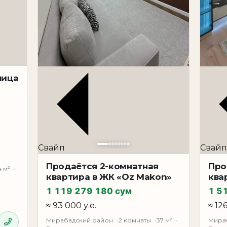
ира с ремонтом Ташкент, квартира с мебелью и техни
Квартира расположена на 6 этаже 9-этажного дома.
о удобный и функциональный формат для семьи, поз
фортная гостиная и практичная кухня. Формат 3-комн
имости, поскольку подходит как для проживания, так
лица
пользуются спросом и сохраняют свою ликвидность. С
ой, что делает её полностью готовой к проживанию.
и начать сдачу в аренду без дополнительных вложени
вые решения. Мирабадский район считается одной и
города с развитой инфраструктурой: рядом находятся
Свайп
Свайп
шруты.
 находится в шаговой доступности. Для собственно
Продаётся 2-комнатная
Про
4 м²
квартира в ЖК «Oz Makon»
ква
м. Для инвестора — ликвидный объект с высоким ар
1 119 279 180 сум
1 5
≈ 93 000 у.е.
≈ 12
ние ещё более привлекательным с точки зрения выго
, с ремонтом, мебелью и техникой, в районе с высок
Мирабадский район
2 комнаты
37 м²
Мира