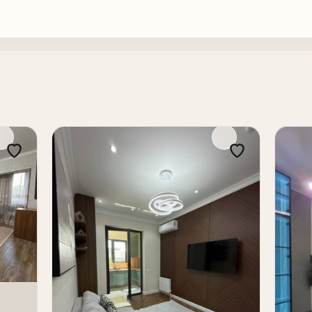
техникой
амых востребованных локаций района. Удобная плани
ательным как для проживания, так и для инвестиции
енте в одной из самых востребованных и центральны
ориентир — улица Нукусская и бутик Glamour. Это ра
ранспортной доступностью.
т квартиры в Ташкенте как для проживания, так и д
. квартиры в Ташкенте, квартиры Ташкента, купить 
ижимость в Ташкенте, купить квартиру Ташкент, квар
lamour Ташкент, купить квартиру в Мирабаде, 3-комна