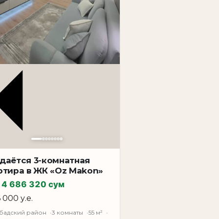
кой Ташкент, инвестиционная квартира
воляющий грамотно организовать жилое
атной квартиры остаётся одним из
 и для сдачи в аренду.
остояние объекта — с ремонтом.
й, что особенно важно для
з самых сильных локаций столицы.
 магазины, супермаркеты, кафе, школы,
го проживания это удобная квартира в
даётся 3-комнатная
ртира в ЖК «Oz Makon»
ендным потенциалом благодаря локации
14 686 320 сум
6 000 у.е.
дной покупки. Если вам нужна квартира
ой ликвидностью, данный объект стоит
бадский район
3 комнаты
55 м²