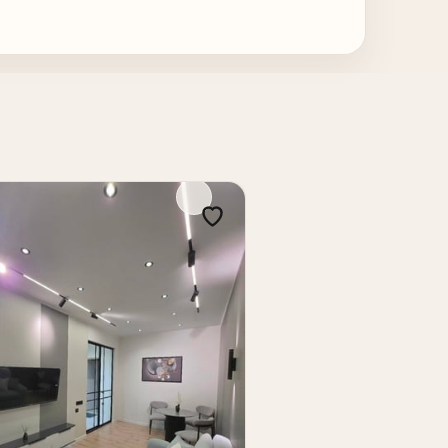
ровка, готовое состояние и развитая
.
х локаций города, обратите внимание
йон с устойчиво высоким спросом,
ля инвестиций, такие локации всегда
квартиру в Ташкенте, продажа квартир
тира Мирабадский район, квартира на
тная квартира в Ташкенте, купить 3-