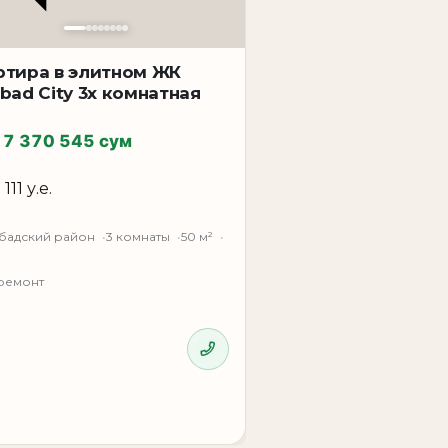
ртира в элитном ЖК
abad City 3х комнатная
17 370 545 сум
 111 у.е.
бадский район
3 комнаты
50 м²
ремонт