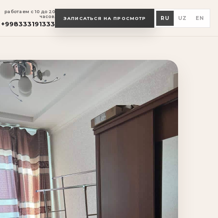
работаем с 10 до 20
часов.
RU
UZ
EN
ЗАПИСАТЬСЯ НА ПРОСМОТР
+998333191333