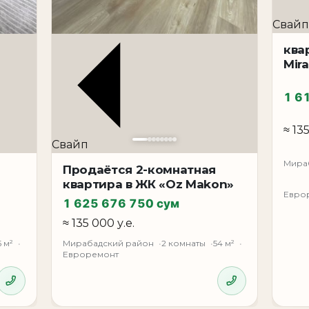
Свайп
ква
Mir
1 6
≈ 135
Свайп
Мира
Продаётся 2-комнатная
квартира в ЖК «Oz Makon»
Евро
1 625 676 750 сум
≈ 135 000 у.е.
5 м²
Мирабадский район
2 комнаты
54 м²
Евроремонт