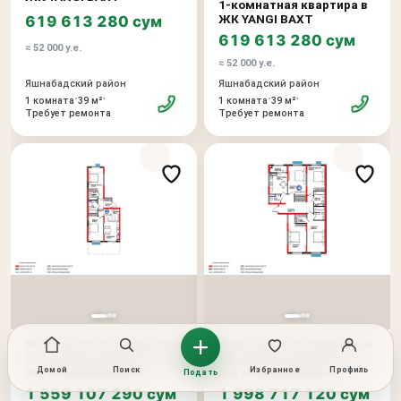
1-комнатная квартира в
ЖК YANGI BAXT
619 613 280 сум
619 613 280 сум
≈ 52 000 у.е.
≈ 52 000 у.е.
Яшнабадский район
Яшнабадский район
•
•
•
•
1 комната
39 м²
1 комната
39 м²
Требует ремонта
Требует ремонта
BI Group От застройщика
BI Group От застройщика
3-комнатная квартира в
4-комнатная квартира в
ЖК «Sado Business»
ЖК «Sado Business»
Домой
Поиск
Избранное
Профиль
Подать
1 559 107 290 сум
1 998 717 120 сум