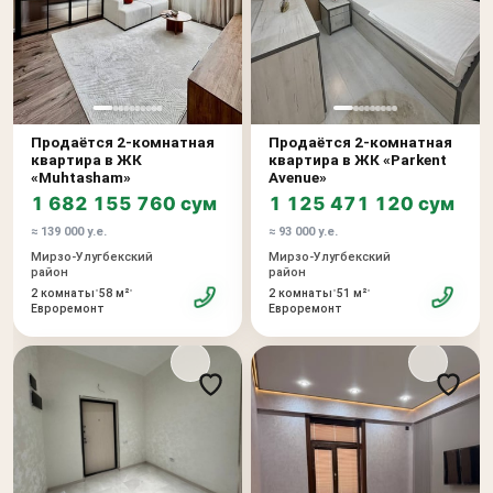
Продаётся 2-комнатная
Продаётся 2-комнатная
квартира в ЖК
квартира в ЖК «Parkent
«Muhtasham»
Avenue»
1 682 155 760 сум
1 125 471 120 сум
≈ 139 000 у.е.
≈ 93 000 у.е.
Мирзо-Улугбекский
Мирзо-Улугбекский
район
район
•
•
•
•
2 комнаты
58 м²
2 комнаты
51 м²
Евроремонт
Евроремонт