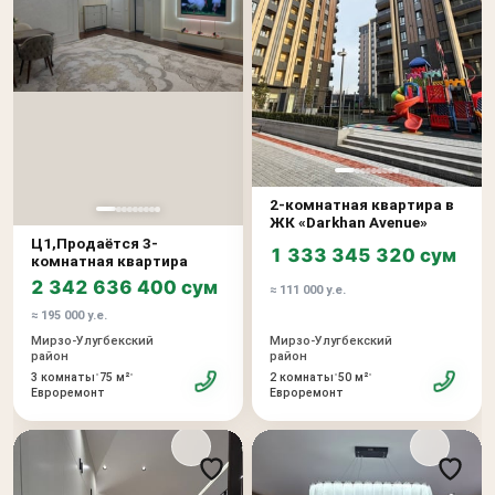
2-комнатная квартира в
ЖК «Darkhan Avenue»
Ц1,Продаётся 3-
1 333 345 320 сум
комнатная квартира
2 342 636 400 сум
≈ 111 000 у.е.
≈ 195 000 у.е.
Мирзо-Улугбекский
Мирзо-Улугбекский
район
район
•
•
•
•
3 комнаты
75 м²
2 комнаты
50 м²
Евроремонт
Евроремонт