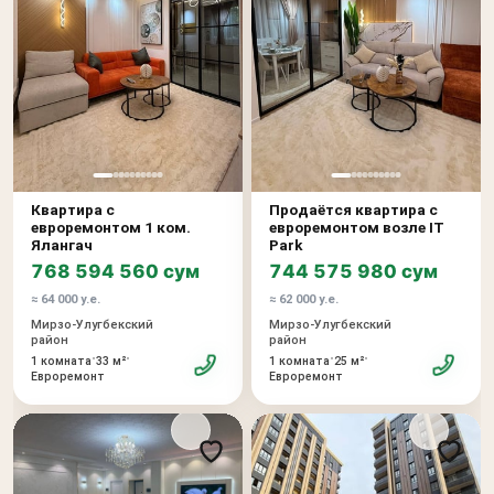
Квартира с
Продаётся квартира с
евроремонтом 1 ком.
евроремонтом возле IT
Ялангач
Park
768 594 560 сум
744 575 980 сум
≈ 64 000 у.е.
≈ 62 000 у.е.
Мирзо-Улугбекский
Мирзо-Улугбекский
район
район
•
•
•
•
1 комната
33 м²
1 комната
25 м²
Евроремонт
Евроремонт