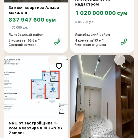
кадастром
3х ком. квартира Алмаз
1 020 000 000 сум
махалля
837 947 600 сум
≈ 85 208 у.е.
≈ 70 000 у.е.
Яшнабадский район
Яшнабадский район
•
•
•
•
3 комнаты
66,6 м²
4 комнаты
93 м²
Средний ремонт
Чистовая отделка
NRG от застройщика 1-
ком. квартира в ЖК «NRG
Zamon»