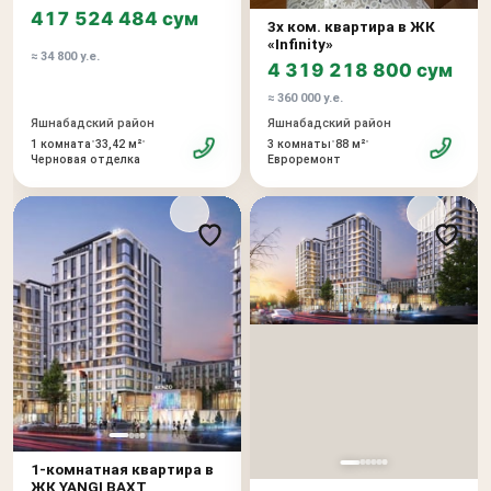
417 524 484 сум
3х ком. квартира в ЖК
«Infinity»
≈ 34 800 у.е.
4 319 218 800 сум
≈ 360 000 у.е.
Яшнабадский район
Яшнабадский район
•
•
•
•
1 комната
33,42 м²
3 комнаты
88 м²
Черновая отделка
Евроремонт
1-комнатная квартира в
ЖК YANGI BAXT