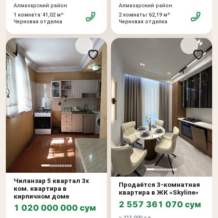
Алмазарский район
Алмазарский район
•
•
•
•
1 комната
41,02 м²
2 комнаты
62,19 м²
Черновая отделка
Черновая отделка
Чиланзар 5 квартал 3х
Продаётся 3-комнатная
ком. квартира в
квартира в ЖК «Skyline»
кирпичном доме
2 557 361 070 сум
1 020 000 000 сум
≈ 213 000 у.е.