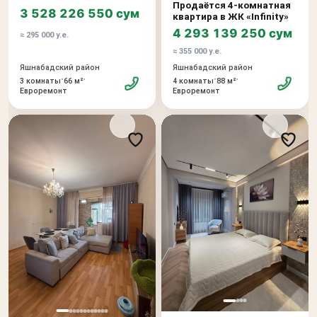
Продаётся 4-комнатная
3 528 226 550 сум
квартира в ЖК «Infinity»
4 293 139 250 сум
≈ 295 000 у.е.
≈ 355 000 у.е.
Яшнабадский район
Яшнабадский район
•
•
•
•
3 комнаты
66 м²
4 комнаты
88 м²
Евроремонт
Евроремонт