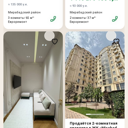
≈ 135 000 у.е.
≈ 93 000 у.е.
Мирабадский район
Мирабадский район
•
•
•
•
3 комнаты
65 м²
2 комнаты
37 м²
Евроремонт
Евроремонт
Продаётся 2-комнатная
квартира в ЖК «Mirabad