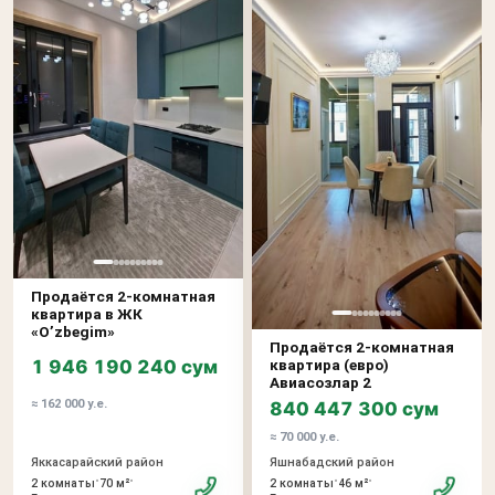
Продаётся 2-комнатная
квартира в ЖК
«O’zbegim»
Продаётся 2-комнатная
1 946 190 240 сум
квартира (евро)
Авиасозлар 2
≈ 162 000 у.е.
840 447 300 сум
≈ 70 000 у.е.
Яккасарайский район
Яшнабадский район
•
•
•
•
2 комнаты
70 м²
2 комнаты
46 м²