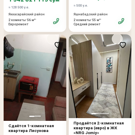
≈ 500 у.е.
≈ 128 500 у.е.
Яшнабадский район
Яккасарайский район
•
•
•
•
2 комнаты
55 м²
2 комнаты
56 м²
Средний ремонт
Евроремонт
Продаётся 2-комнатная
Сдаётся 1-комнатная
квартира (евро) в ЖК
квартира Лисунова
«NRG Jomiy»