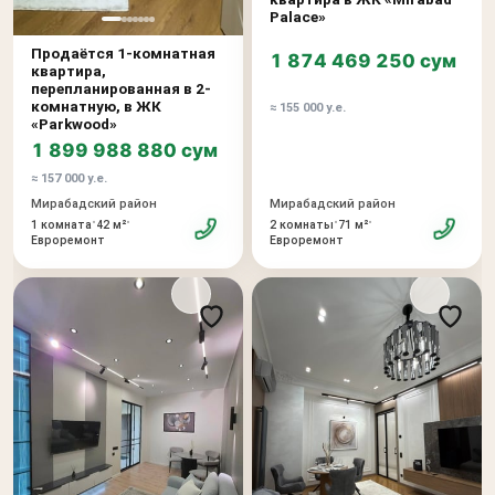
Palace»
Продаётся 1-комнатная
1 874 469 250 сум
квартира,
перепланированная в 2-
комнатную, в ЖК
≈ 155 000 у.е.
«Parkwood»
1 899 988 880 сум
≈ 157 000 у.е.
Мирабадский район
Мирабадский район
•
•
•
•
2 комнаты
71 м²
1 комната
42 м²
Евроремонт
Евроремонт