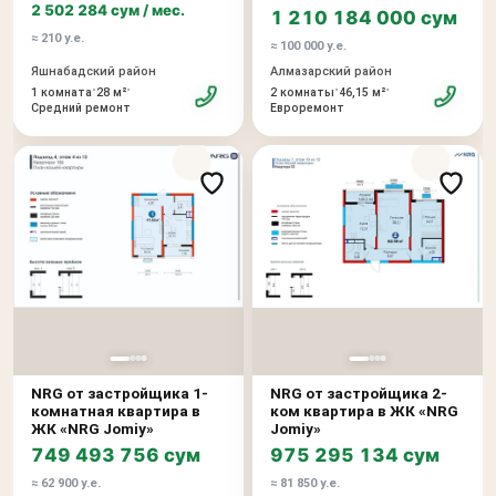
2 502 284 сум / мес.
1 210 184 000 сум
≈ 210 у.е.
≈ 100 000 у.е.
Яшнабадский район
Алмазарский район
•
•
•
•
1 комната
28 м²
2 комнаты
46,15 м²
Средний ремонт
Евроремонт
NRG от застройщика 1-
NRG от застройщика 2-
комнатная квартира в
ком квартира в ЖК «NRG
ЖК «NRG Jomiy»
Jomiy»
749 493 756 сум
975 295 134 сум
≈ 62 900 у.е.
≈ 81 850 у.е.