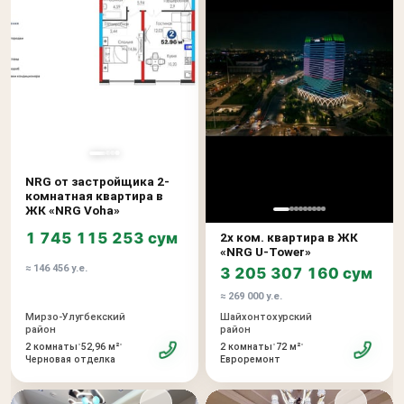
NRG от застройщика 2-
комнатная квартира в
ЖК «NRG Voha»
1 745 115 253 сум
2х ком. квартира в ЖК
«NRG U-Tower»
≈ 146 456 у.е.
3 205 307 160 сум
≈ 269 000 у.е.
Мирзо-Улугбекский
Шайхонтохурский
район
район
•
•
•
•
2 комнаты
52,96 м²
2 комнаты
72 м²
Черновая отделка
Евроремонт