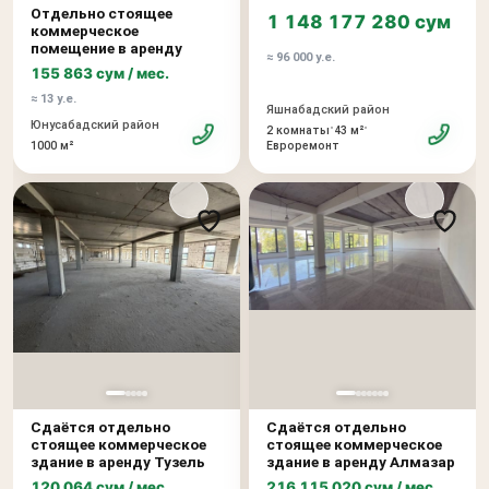
Отдельно стоящее
1 148 177 280 сум
коммерческое
помещение в аренду
≈ 96 000 у.е.
155 863 сум / мес.
≈ 13 у.е.
Яшнабадский район
Юнусабадский район
•
•
2 комнаты
43 м²
Евроремонт
1000 м²
Сдаётся отдельно
Сдаётся отдельно
стоящее коммерческое
стоящее коммерческое
здание в аренду Тузель
здание в аренду Алмазар
120 064 сум / мес.
216 115 020 сум / мес.