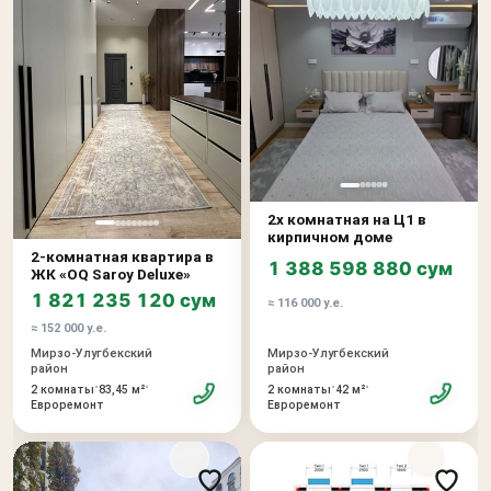
2х комнатная на Ц1 в
кирпичном доме
2-комнатная квартира в
1 388 598 880 сум
ЖК «OQ Saroy Deluxe»
1 821 235 120 сум
≈ 116 000 у.е.
≈ 152 000 у.е.
Мирзо-Улугбекский
Мирзо-Улугбекский
район
район
•
•
•
•
2 комнаты
83,45 м²
2 комнаты
42 м²
Евроремонт
Евроремонт