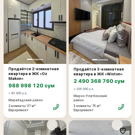
Продаётся 2-комнатная
Продаётся 3-комнатная
квартира в ЖК «Oz
квартира в ЖК «Wiston»
Makon»
2 490 368 760 сум
988 998 120 сум
≈ 209 000 у.е.
≈ 83 000 у.е.
Мирзо-Улугбекский
Мирабадский район
район
•
•
•
•
2 комнаты
37 м²
3 комнаты
75 м²
Евроремонт
Евроремонт