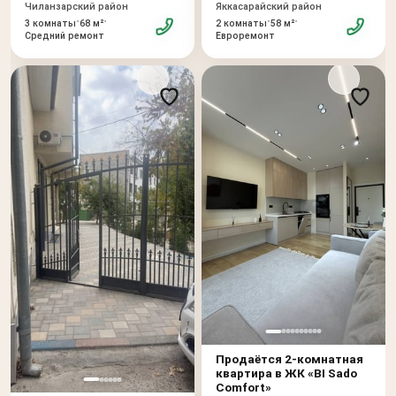
Чиланзарский район
Яккасарайский район
•
•
•
•
3 комнаты
68 м²
2 комнаты
58 м²
Средний ремонт
Евроремонт
Продаётся 2-комнатная
квартира в ЖК «BI Sado
Comfort»