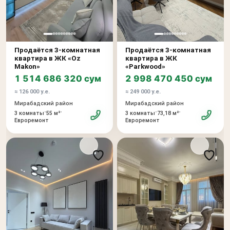
Продаётся 3-комнатная
Продаётся 3-комнатная
квартира в ЖК «Oz
квартира в ЖК
Makon»
«Parkwood»
1 514 686 320 сум
2 998 470 450 сум
≈ 126 000 у.е.
≈ 249 000 у.е.
Мирабадский район
Мирабадский район
•
•
•
•
3 комнаты
55 м²
3 комнаты
73,18 м²
Евроремонт
Евроремонт