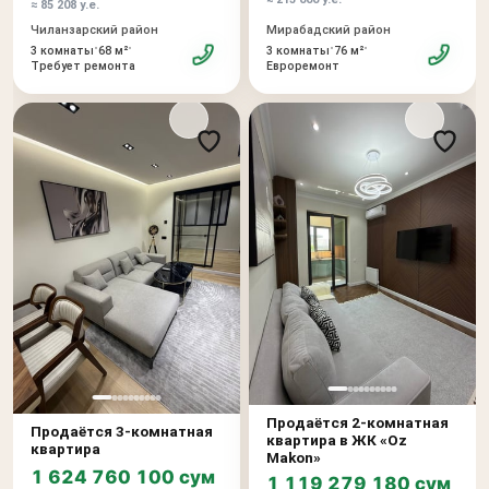
≈ 85 208 у.е.
Чиланзарский район
Мирабадский район
•
•
•
•
3 комнаты
68 м²
3 комнаты
76 м²
Требует ремонта
Евроремонт
Продаётся 2-комнатная
Продаётся 3-комнатная
квартира в ЖК «Oz
квартира
Makon»
1 624 760 100 сум
1 119 279 180 сум