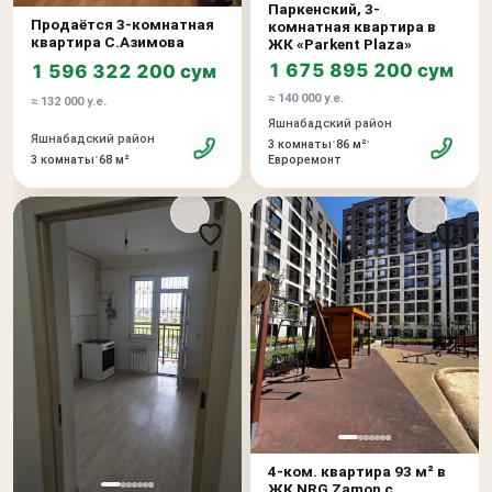
Паркенский, 3-
Продаётся 3-комнатная
комнатная квартира в
квартира С.Азимова
ЖК «Parkent Plaza»
1 675 895 200 сум
1 596 322 200 сум
≈ 140 000 у.е.
≈ 132 000 у.е.
Яшнабадский район
Яшнабадский район
•
•
3 комнаты
86 м²
•
3 комнаты
68 м²
Евроремонт
4-ком. квартира 93 м² в
ЖК NRG Zamon с