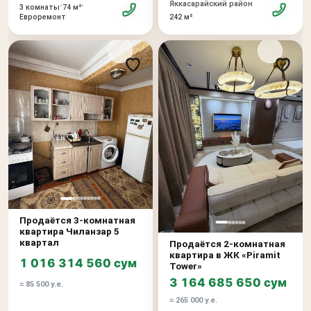
Яккасарайский район
•
•
3 комнаты
74 м²
242 м²
Евроремонт
Продаётся 3-комнатная
квартира Чиланзар 5
квартал
Продаётся 2-комнатная
квартира в ЖК «Piramit
1 016 314 560 сум
Tower»
3 164 685 650 сум
≈ 85 500 у.е.
≈ 265 000 у.е.