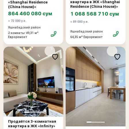
квартира в ЖК «Shanghai
«Shanghai Residence
Residence (China House)»
(China House)»
864 460 080 сум
1 068 568 710 сум
≈ 72 000 у.е.
≈ 89 000 у.е.
Яшнабадский район
Яшнабадский район
•
•
2 комнаты
49,31 м²
•
Евроремонт
64,35 м²
Евроремонт
Продаётся 3-комнатная
квартира в ЖК «Infinity»