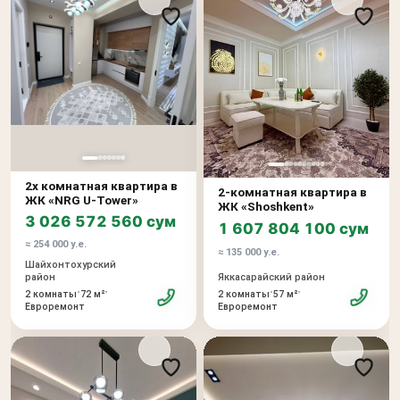
2х комнатная квартира в
2-комнатная квартира в
ЖК «NRG U-Tower»
ЖК «Shoshkent»
3 026 572 560 сум
1 607 804 100 сум
≈ 254 000 у.е.
≈ 135 000 у.е.
Шайхонтохурский
район
Яккасарайский район
•
•
•
•
2 комнаты
72 м²
2 комнаты
57 м²
Евроремонт
Евроремонт