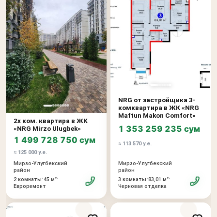
NRG от застройщика 3-
комквартира в ЖК «NRG
Maftun Makon Comfort»
2х ком. квартира в ЖК
1 353 259 235 сум
«NRG Mirzo Ulugbek»
1 499 728 750 сум
≈ 113 570 у.е.
≈ 125 000 у.е.
Мирзо-Улугбекский
Мирзо-Улугбекский
район
район
•
•
•
•
2 комнаты
45 м²
3 комнаты
83,01 м²
Евроремонт
Черновая отделка