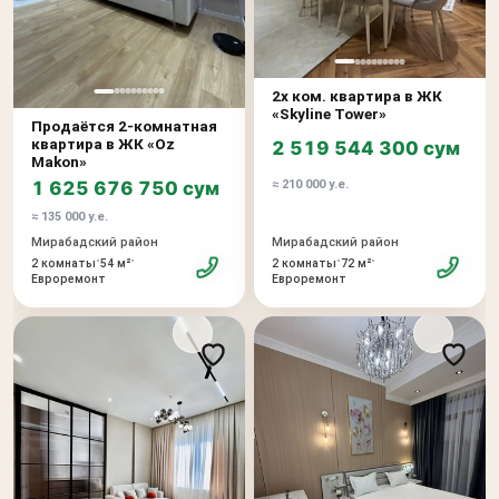
2х ком. квартира в ЖК
«Skyline Tower»
Продаётся 2-комнатная
квартира в ЖК «Oz
2 519 544 300 сум
Makon»
1 625 676 750 сум
≈ 210 000 у.е.
≈ 135 000 у.е.
Мирабадский район
Мирабадский район
•
•
•
•
2 комнаты
54 м²
2 комнаты
72 м²
Евроремонт
Евроремонт