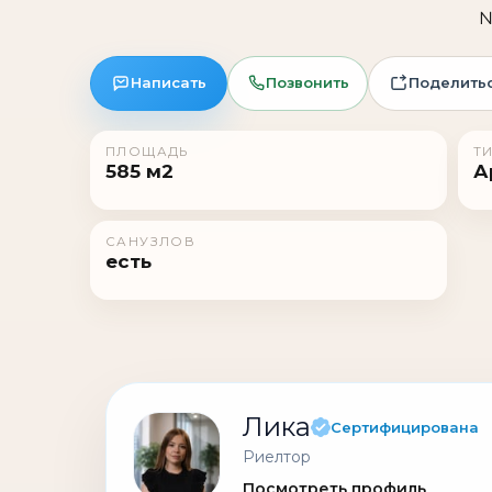
№
Написать
Позвонить
Поделить
ПЛОЩАДЬ
Т
585 м2
А
САНУЗЛОВ
есть
Лика
Сертифицирована
Риелтор
Посмотреть профиль