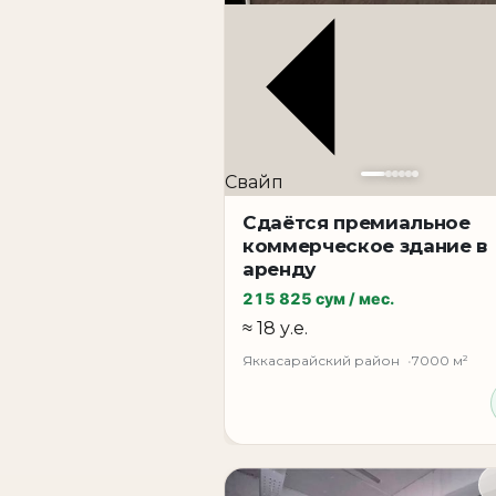
Стоимость аренды: 15 у.е. за м²
Коммерческое помещение в одной из к
высоким трафиком и хорошим потенци
Коммерческое помещение в аренду | Як
Свайп
Аренда коммерческого помещения в од
Яккасарайский район, ориентир улица 
Сдаётся премиальное
коммерческое здание в
Общая площадь объекта составляет 585
аренду
клиентов.
215 825 сум / мес.
коммерция в Ташкенте, недвижимость в
≈ 18 у.е.
недвижимости Ташкент, Яккасарайский
Яккасарайский район
7000 м²
Основные характеристики
Общая площадь: 585 м²
Этаж: 1 этаж
Тип: коммерческое помещение