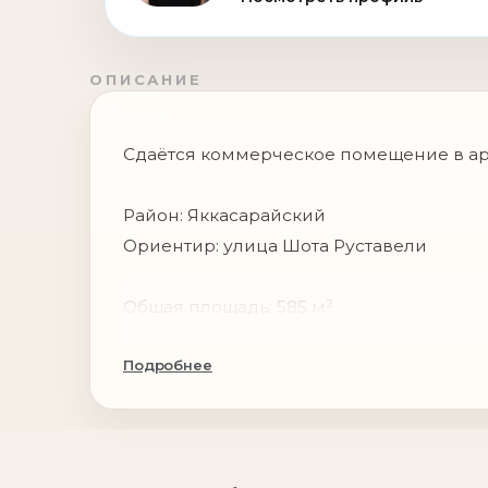
ОПИСАНИЕ
Сдаётся коммерческое помещение в а
Район: Яккасарайский
Ориентир: улица Шота Руставели
Общая площадь: 585 м²
Подробнее
Этаж: 1 этаж
Подходит под:
• медицинскую клинику