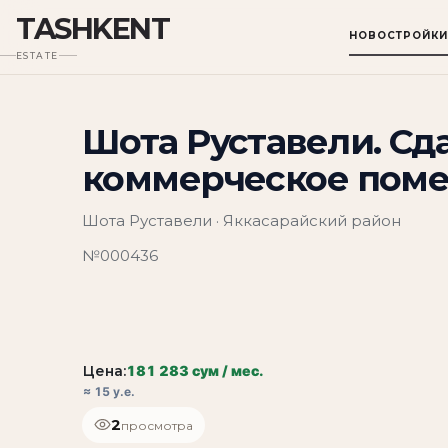
TASHKENT
НОВОСТРОЙКИ
ESTATE
Шота Руставели. Сд
коммерческое поме
Шота Руставели · Яккасарайский район
№000436
Цена:
181 283 сум / мес.
≈ 15 у.е.
2
просмотра