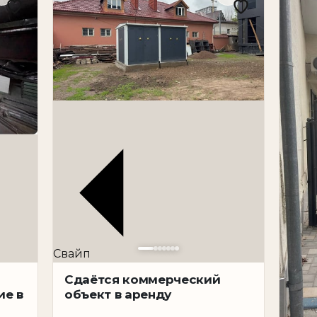
дская зона
неса
Свайп
одом
еская локация
Сдаётся коммерческий
ие в
объект в аренду
 проходимость