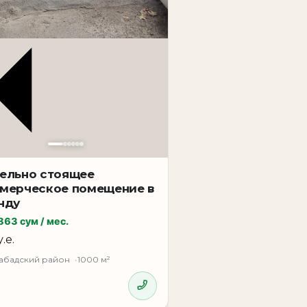
активных деловых районов Ташкента.
аемость бизнеса, что делает
 долгосрочную аренду.
ельно стоящее
мерческое помещение в
нду
863 сум / мес.
у.е.
абадский район
1000 м²