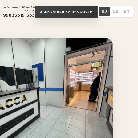
работаем с 10 до 20
часов.
RU
UZ
EN
ЗАПИСАТЬСЯ НА ПРОСМОТР
+998333191333