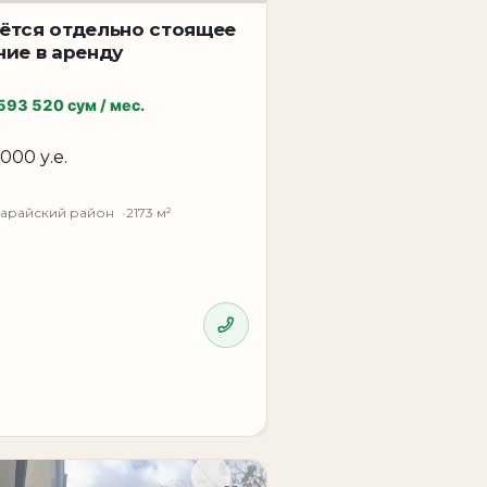
ётся отдельно стоящее
ние в аренду
одходящее для стабильного бизнеса с
593 520 сум / мес.
 000 у.е.
— Ташкент, Яккасарайский район —
сарайский район
2173 м²
симальную визуальную доступность для
оурум в Ташкенте, аренда коммерческой