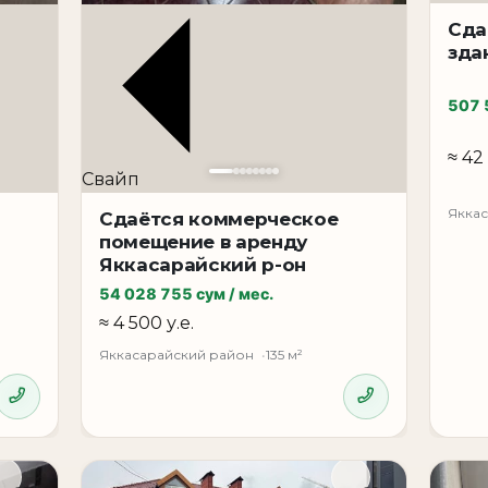
Сда
зда
лючевых деловых локаций Яккасарайского района, п
507 
алом доходности.
касарайский район | Шота Руставели
≈ 42
Свайп
ной из ключевых деловых локаций города Ташкент 
Шота Руставели — улица Шота Руставели.
Якка
Сдаётся коммерческое
помещение в аренду
 м². Первый этаж обеспечивает прямой доступ и мак
Яккасарайский р-он
54 028 755 сум / мес.
 Ташкенте, офис в Ташкенте, магазин в Ташкенте, ш
≈ 4 500 у.е.
 район коммерция, помещение под бизнес Ташкент
Яккасарайский район
135 м²