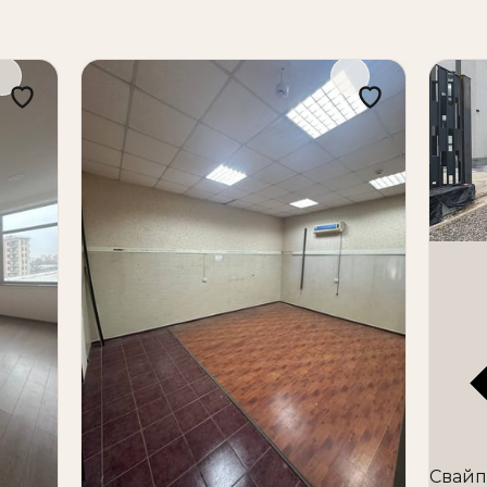
оступом
я
ный трафик
ировка
 разные бизнес-форматы
Свайп