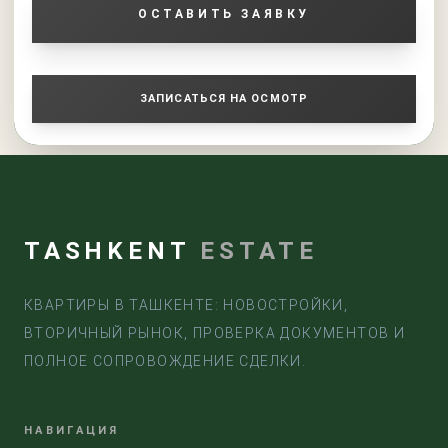
спросом на аренду и потенциалом капитализации после
ОСТАВИТЬ ЗАЯВКУ
завершения проекта.
Если вам нужна квартира в Ташкенте от застройщика, с
выгодной скидкой, ликвидной площадью и
инвестиционной перспективой, 1-комнатная квартира в
ЗАПИСАТЬСЯ НА ОСМОТР
ЖК «NRG Maftun Makon Comfort» является сильным
вариантом для приобретения.
TASHKENT
ESTATE
КВАРТИРЫ В ТАШКЕНТЕ: НОВОСТРОЙКИ,
ВТОРИЧНЫЙ РЫНОК, ПРОВЕРКА ДОКУМЕНТОВ И
ПОЛНОЕ СОПРОВОЖДЕНИЕ СДЕЛКИ.
НАВИГАЦИЯ