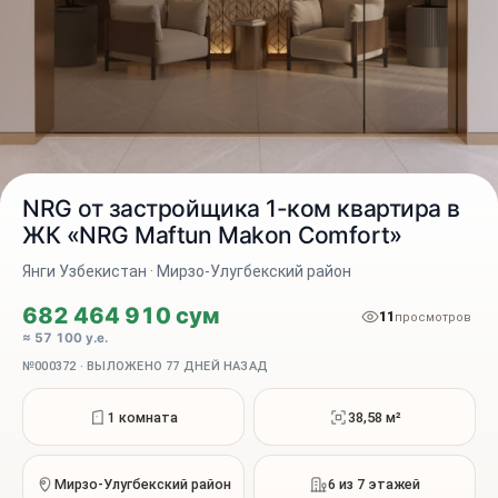
NRG от застройщика 1-ком квартира в
ЖК «NRG Maftun Makon Comfort»
Янги Узбекистан · Мирзо-Улугбекский район
2 / 6
682 464 910 сум
11
просмотров
≈ 57 100 у.е.
№000372 · ВЫЛОЖЕНО 77 ДНЕЙ НАЗАД
1 комната
38,58 м²
Мирзо-Улугбекский район
6 из 7 этажей