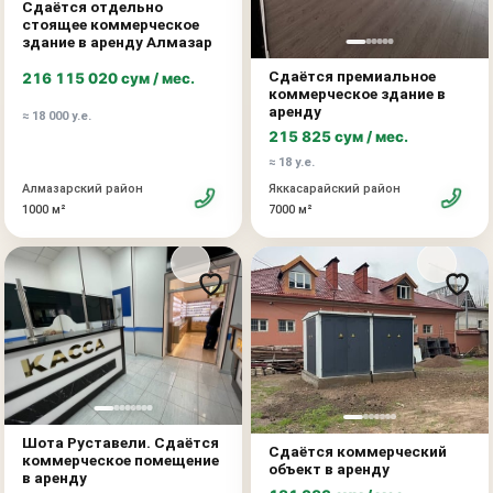
Сдаётся отдельно
Цокольный этаж — 260 м²
стоящее коммерческое
Стоимость аренды: 8 у.е. за м²
здание в аренду Алмазар
Сдаётся премиальное
216 115 020 сум / мес.
Объект отлично подойдёт под:
коммерческое здание в
офис
аренду
≈ 18 000 у.е.
учебный центр
215 825 сум / мес.
клинику
≈ 18 у.е.
шоурум
Алмазарский район
Яккасарайский район
IT-компанию
1000 м²
7000 м²
представительство компании
сервисный бизнес и другие виды деятельности
Преимущества объекта:
первая линия вдоль дороги
высокий автомобильный трафик
отличная видимость для бизнеса
удобный доступ
развитая инфраструктура района
Шота Руставели. Сдаётся
возможность подобрать площадь под задачи бизнеса
Сдаётся коммерческий
коммерческое помещение
объект в аренду
в аренду