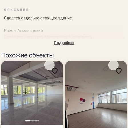
ОПИСАНИЕ
Сдаётся отдельно стоящее здание
Район: Алмазарский
Ориентир: напротив Алмазарского хокимията
Подробнее
Первая линия, вдоль дороги
Похожие объекты
Доступные площади:
Общая площадь здания: 1 214 м²
1 этаж — 407 м²
Стоимость аренды: 18 у.е. за м²
3 этаж — 267 м²
Стоимость аренды: 13 у.е. за м²
4 этаж — 280 м² + терраса
Стоимость аренды: 13 у.е. за м²