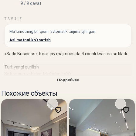
9 / 9 qavat
TAVSIF
Ma’lumotning bir qismi avtomatik tarjima qilingan.
Asl matnni ko‘rsatish
«Sado Business» turar-joy majmuasida 4 xonali kvartira sotiladi
Turi: yangi qurilish
Sotuv: quruvchidan to'g'ridan-to'g'ri
Подробнее
Quruvchi: BI Group — Markaziy Osiyodagi eng yirik
Похожие объекты
developperlardan biri bo'lib, biznes va komfort klassidagi
zamonaviy turar-joy majmualarini qurmoqda, mintaqada keng
ko'lamli loyihalar tajribasiga ega.
Xonalar: 4
Qavat: 9 dan 9
Maydoni: 125,28 m²