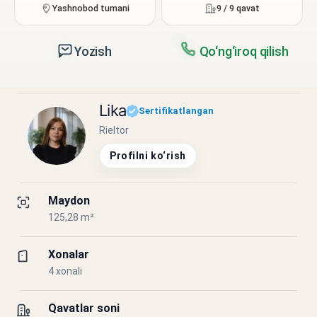
Yashnobod tumani
9 / 9 qavat
Yozish
Qo‘ng‘iroq qilish
Lika
Sertifikatlangan
Rieltor
Profilni ko‘rish
Maydon
125,28 m²
Xonalar
4 xonali
Qavatlar soni