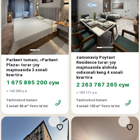
Blok: 2-1
Topsirish muddati: 2027 yil 1-choragi
Narxi: so'm
Katta oila va qulay yashash uchun ideal bo'lgan funksional
rejalashtirilgan keng kvartira. Katta maydon bir nechta yotoq
zamonaviy Poytaxt
Parkent tumani, «Parkent
xonalari, keng mehmon xonasi, kabinet, garderob xonalari va qulay
Residence turar-joy
Plaza» turar-joy
oilaviy dam olish zonasini tashkil qilish imkonini beradi.
majmuasida alohida
majmuasida 3 xonali
oshxonali keng 4 xonali
kvartira
kvartira
Afzalliklari:
1 675 895 200 сум
2 263 787 265 сум
quruvchidan to'g'ridan-to'g'ri sotuv
≈ 140 000 у.е.
≈ 189 111 у.е.
zamonaviy turar-joy majmuasi
Yashnobod tumani
Yashnobod tumani
keng va likvid maydon
•
•
•
•
3 xonali
86 м²
Yevro taʼmir
4 xonali
100 м²
Yevro taʼmir
yashash va investitsiya uchun mos
Qo'shimcha:
bo'lib to'lash mavjud
ipoteka mumkin