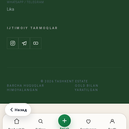
WHATSAPP / TELEGRAM
Lika
IJTIMOIY TARMOQLAR
© 2026 TASHKENT ESTATE
BARCHA HUQUQLAR
GOLD BILAN
HIMOYALANGAN
YARATILGAN
Назад
Berish