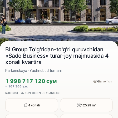
BI Group To'g'ridan-to'g'ri quruvchidan
«Sado Business» turar-joy majmuasida 4
xonali kvartira
2 / 3
Parkenskaya · Yashnobod tumani
1 998 717 120 сум
6
ta ko‘rish
≈ 167 366 у.е.
№000363 · 76 KUN OLDIN JOYLANGAN
4 xonali
125,28 m²