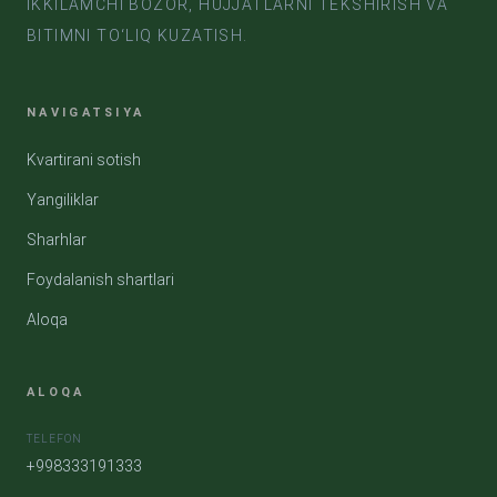
IKKILAMCHI BOZOR, HUJJATLARNI TEKSHIRISH VA
BITIMNI TO‘LIQ KUZATISH.
NAVIGATSIYA
Kvartirani sotish
Yangiliklar
Sharhlar
Foydalanish shartlari
Aloqa
ALOQA
TELEFON
+998333191333