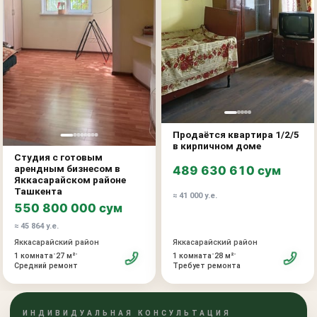
высокий арендный потенциал
Отличный вариант для тех, кто ищет ликвидную
недвижимость в Ташкенте. Квартира идеально подойдёт
для комфортного проживания, сохранения капитала или
стабильного дохода от аренды в одной из самых
востребованных локаций города.
Продаётся квартира 1/2/5
в кирпичном доме
Студия с готовым
арендным бизнесом в
489 630 610 сум
Яккасарайском районе
Ташкента
≈ 41 000 у.е.
550 800 000 сум
≈ 45 864 у.е.
Яккасарайский район
Яккасарайский район
•
•
•
•
1 комната
27 м²
1 комната
28 м²
Средний ремонт
Требует ремонта
ИНДИВИДУАЛЬНАЯ КОНСУЛЬТАЦИЯ