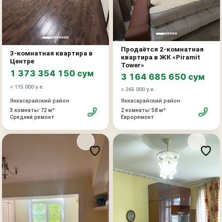
проживанию и не требует дополнительных вложений.
Удобная планировка, полная комплектация и удачная
локация делают объект отличным решением как для
жизни, так и для инвестиций.
Преимущества объекта:
Продаётся 2-комнатная
3-комнатная квартира в
квартира в ЖК «Piramit
современный жилой комплекс
Центре
Tower»
1 373 354 150 сум
3 164 685 650 сум
качественный кирпичный дом
≈ 115 000 у.е.
≈ 265 000 у.е.
удобный 3 этаж
Яккасарайский район
Яккасарайский район
•
•
•
•
3 комнаты
72 м²
2 комнаты
58 м²
уютный вид во внутренний двор
Средний ремонт
Евроремонт
открытый балкон
квартира полностью готова к проживанию
новая мебель и техника
востребованная центральная локация
высокая ликвидность объекта