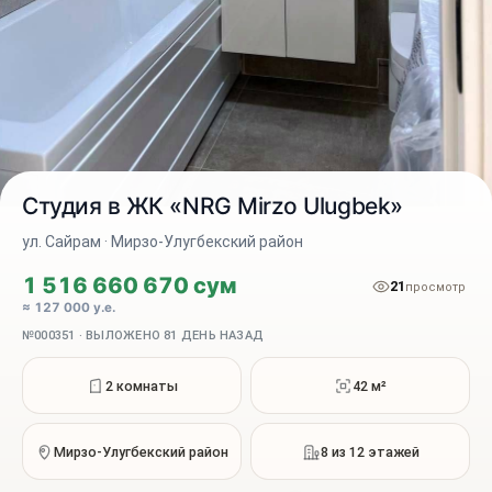
Студия в ЖК «NRG Mirzo Ulugbek»
ул. Сайрам · Мирзо-Улугбекский район
1 516 660 670 сум
21
2 / 7
просмотр
≈ 127 000 у.е.
№000351 · ВЫЛОЖЕНО 81 ДЕНЬ НАЗАД
2 комнаты
42 м²
Мирзо-Улугбекский район
8 из 12 этажей