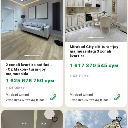
Mirabad City elit turar-joy
majmuasidagi 3 xonali
kvartira
2 xonali kvartira sotiladi,
1 617 370 545 сум
«Oz Makon» turar-joy
majmuasida
≈ 135 111 у.е.
1 625 676 750 сум
≈ 135 000 у.е.
Mirabad tumani
Mirabad tumani
•
•
•
•
3 xonali
50 м²
Yevro taʼmir
2 xonali
54 м²
Yevro taʼmir