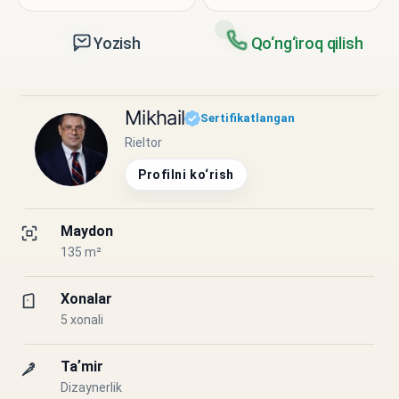
Yozish
Qo‘ng‘iroq qilish
Mikhail
Sertifikatlangan
Rieltor
Profilni ko‘rish
Maydon
135 m²
Xonalar
5 xonali
Taʼmir
Dizaynerlik