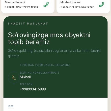
Mirabad tumani
Mirabad tumani
•
•
•
•
2 xonali
71 м²
Yevro taʼmir
1 xonali
42 м²
Yevro taʼmir
SHAXSIY MASLAHAT
So‘rovingizga mos obyektni
topib beramiz
So‘rov qoldiring, biz siz bilan bog‘lanamiz va ko‘rishni tashkil
qilamiz.
10:00 DAN 20:00 GACHA ISHLAYMIZ.
SIZNING KONSULTANTINGIZ
Mikhail
TELEFON
+998993415999
ISM