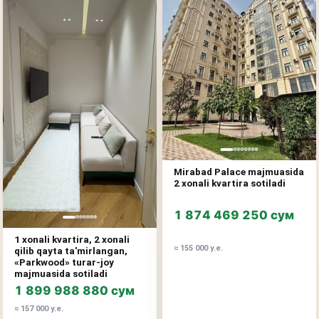
Mirabad Palace majmuasida
2 xonali kvartira sotiladi
1 874 469 250 сум
1 xonali kvartira, 2 xonali
≈ 155 000 у.е.
qilib qayta ta'mirlangan,
«Parkwood» turar-joy
majmuasida sotiladi
1 899 988 880 сум
≈ 157 000 у.е.