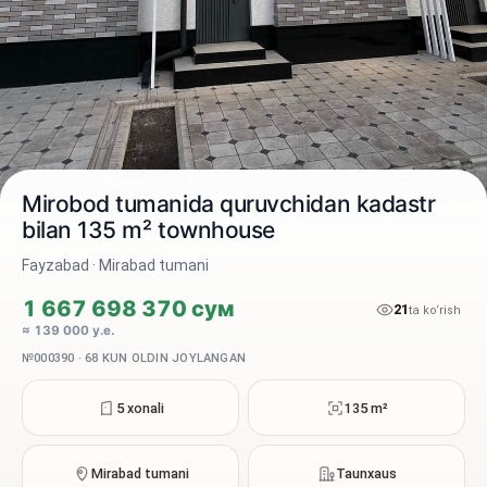
Mirobod tumanida quruvchidan kadastr
bilan 135 m² townhouse
Fayzabad · Mirabad tumani
2 / 14
1 667 698 370 сум
21
ta ko‘rish
≈ 139 000 у.е.
№000390 · 68 KUN OLDIN JOYLANGAN
5 xonali
135 m²
Mirabad tumani
Taunxaus