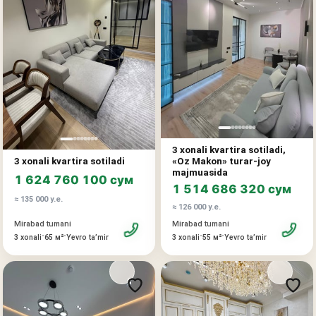
shaffofligini kafolatlaydi.
Tuman rivojlangan infratuzilmasi, qulay transport yo'llari va
qulay hayot uchun barcha zarur ob'ektlarga yaqinligi bilan
ajralib turadi. Townhouse funksional reja, o'z hovlisi va
Toshkentning talabgir tumanlaridan birida qulay joylashuvni
qidirayotganlar uchun ajoyib tanlov bo'ladi.
3 xonali kvartira sotiladi,
3 xonali kvartira sotiladi
«Oz Makon» turar-joy
majmuasida
1 624 760 100 сум
1 514 686 320 сум
≈ 135 000 у.е.
≈ 126 000 у.е.
Mirabad tumani
Mirabad tumani
•
•
•
•
3 xonali
65 м²
Yevro taʼmir
3 xonali
55 м²
Yevro taʼmir