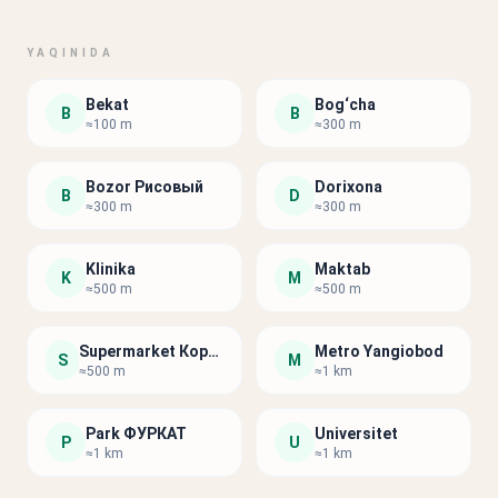
YAQINIDA
Bekat
Bog‘cha
B
B
≈100 m
≈300 m
Bozor Рисовый
Dorixona
B
D
≈300 m
≈300 m
Klinika
Maktab
K
M
≈500 m
≈500 m
Supermarket Корзинка
Metro Yangiobod
S
M
≈500 m
≈1 km
Park ФУРКАТ
Universitet
P
U
≈1 km
≈1 km