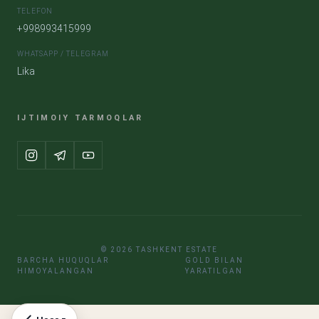
TELEFON
+998993415999
WHATSAPP / TELEGRAM
Lika
IJTIMOIY TARMOQLAR
© 2026 TASHKENT ESTATE
BARCHA HUQUQLAR
GOLD BILAN
HIMOYALANGAN
YARATILGAN