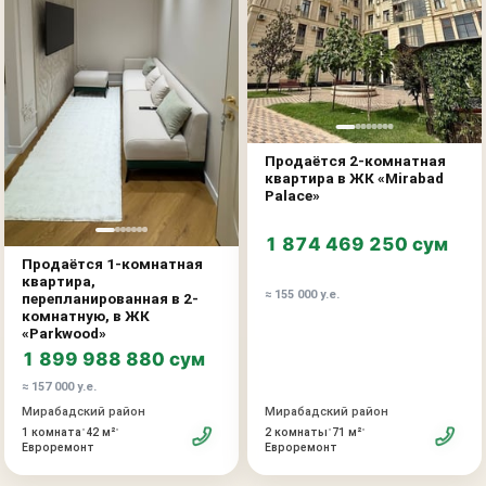
Продаётся 2-комнатная
квартира в ЖК «Mirabad
Palace»
1 874 469 250 сум
Продаётся 1-комнатная
квартира,
≈ 155 000 у.е.
перепланированная в 2-
комнатную, в ЖК
«Parkwood»
1 899 988 880 сум
≈ 157 000 у.е.
Мирабадский район
Мирабадский район
•
•
•
•
2 комнаты
71 м²
1 комната
42 м²
Евроремонт
Евроремонт