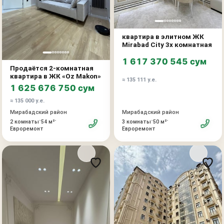
квартира в элитном ЖК
Mirabad City 3х комнатная
1 617 370 545 сум
Продаётся 2-комнатная
квартира в ЖК «Oz Makon»
≈ 135 111 у.е.
1 625 676 750 сум
≈ 135 000 у.е.
Мирабадский район
Мирабадский район
•
•
•
•
3 комнаты
50 м²
2 комнаты
54 м²
Евроремонт
Евроремонт