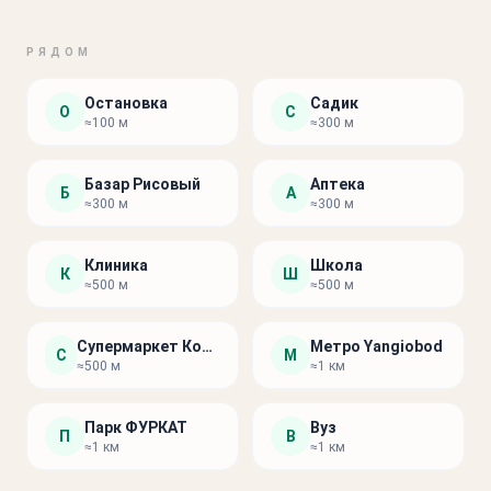
РЯДОМ
Остановка
Садик
О
С
≈100 м
≈300 м
Базар Рисовый
Аптека
Б
А
≈300 м
≈300 м
Клиника
Школа
К
Ш
≈500 м
≈500 м
Супермаркет Корзинка
Метро Yangiobod
С
М
≈500 м
≈1 км
Парк ФУРКАТ
Вуз
П
В
≈1 км
≈1 км