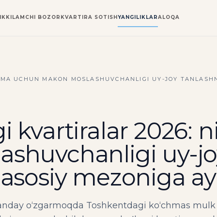
IKKILAMCHI BOZOR
KVARTIRA SOTISH
YANGILIKLAR
ALOQA
NIMA UCHUN MAKON MOSLASHUVCHANLIGI UY-JOY TANLASH
 kvartiralar 2026:
shuvchanligi uy-jo
 asosiy mezoniga 
qanday o‘zgarmoqda Toshkentdagi ko‘chmas mulk b