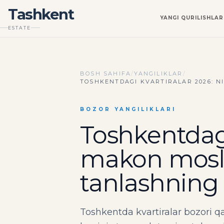
Tashkent
YANGI QURILISHLAR
ESTATE
BOSH SAHIFA
/
YANGILIKLAR
/
TOSHKENTDAGI KVARTIRALAR 2026: 
BOZOR YANGILIKLARI
Toshkentdagi
makon mosla
tanlashning
Toshkentda kvartiralar bozori 