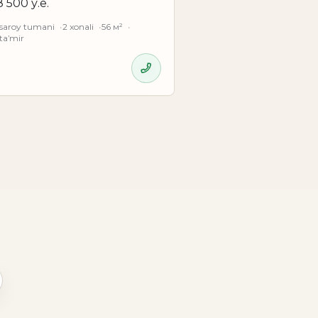
8 500 у.е.
saroy tumani
2 xonali
56 м²
taʼmir