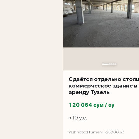
Сдаётся отдельно стоя
коммерческое здание в
аренду Тузель
120 064 сум / oy
≈ 10 у.е.
Yashnobod tumani
26000 м²