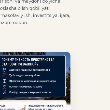
ar soni va maydoni bo‘yicha
slasha olish qobiliyati
sofaviy ish, investitsiya, ijara,
bozori makon