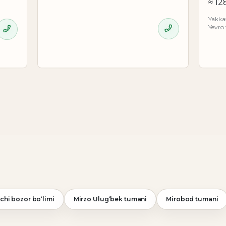
≈ 12
Yakka
Yevro 
chi bozor bo‘limi
Mirzo Ulug‘bek tumani
Mirobod tumani