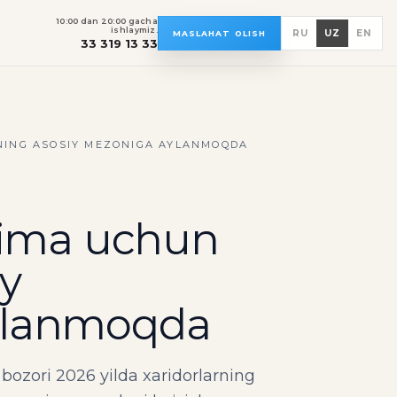
10:00 dan 20:00 gacha
ishlaymiz.
RU
UZ
EN
MASLAHAT OLISH
33 319 13 33
NING ASOSIY MEZONIGA AYLANMOQDA
 nima uchun
y
aylanmoqda
ozori 2026 yilda xaridorlarning