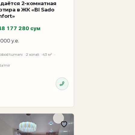
даётся 2-комнатная
ртира в ЖК «BI Sado
fort»
48 177 280 сум
 000 у.е.
obod tumani
2 xonali
43 м²
taʼmir