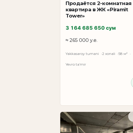
Продаётся 2-комнатная
квартира в ЖК «Piramit
Tower»
3 164 685 650 сум
≈ 265 000 у.е.
Yakkasaroy tumani
2 xonali
58 м²
Yevro taʼmir