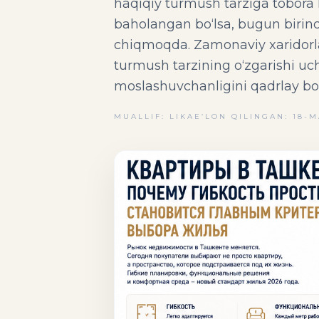
haqiqiy turmush tarziga tobora 
baholangan bo‘lsa, bugun birinch
chiqmoqda. Zamonaviy xaridorlar 
turmush tarzining o‘zgarishi u
moslashuvchanligini qadrlay b
MUALLIF: LIKA
E’LON QILINGAN: 18-M