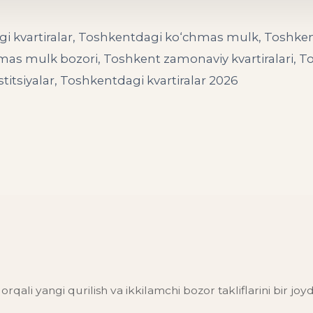
gi kvartiralar, Toshkentdagi ko‘chmas mulk, Toshkent
hmas mulk bozori, Toshkent zamonaviy kvartiralari, To
itsiyalar, Toshkentdagi kvartiralar 2026
orqali yangi qurilish va ikkilamchi bozor takliflarini bir joy