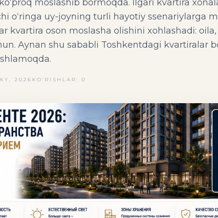
ko‘proq moslashib bormoqda. Ilgari kvartira xonal
i o‘ringa uy-joyning turli hayotiy ssenariylarga mo
kvartira oson moslasha olishini xohlashadi: oila, ma
chun. Aynan shu sababli Toshkentdagi kvartiralar 
oshlamoqda.
AY, 2026
KO‘RISHLAR: 0