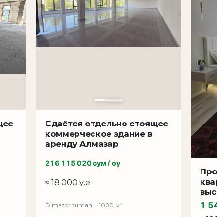
щее
Сдаётся отдельно стоящее
коммерческое здание в
аренду Алмазар
216 115 020 сум / oy
Про
ква
≈ 18 000 у.е.
выс
1 5
Olmazor tumani
1000 м²