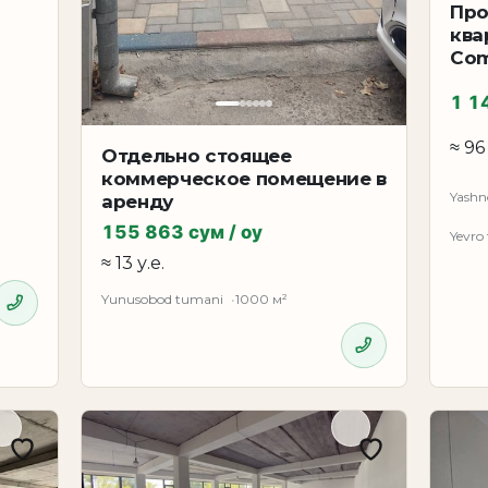
Про
ква
Com
1 1
SURISH
≈ 96
Отдельно стоящее
коммерческое помещение в
Yashn
аренду
155 863 сум / oy
Yevro 
≈ 13 у.е.
Yunusobod tumani
1000 м²