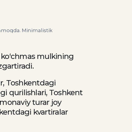
nmoqda. Minimalistik
ar ko‘chmas mulkining
zgartiradi.
lar, Toshkentdagi
i qurilishlari, Toshkent
amonaviy turar joy
entdagi kvartiralar