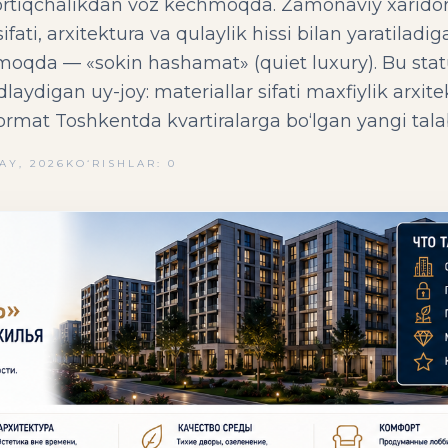
tiqchalikdan voz kechmoqda. Zamonaviy xaridorla
fati, arxitektura va qulaylik hissi bilan yaratiladi
moqda — «sokin hashamat» (quiet luxury). Bu stat
idlaydigan uy-joy: materiallar sifati maxfiylik arx
ormat Toshkentda kvartiralarga bo‘lgan yangi tal
AY, 2026
KO‘RISHLAR: 0