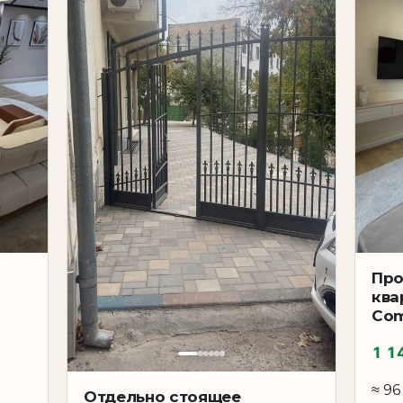
Про
ква
Com
1 1
≈ 96
Отдельно стоящее