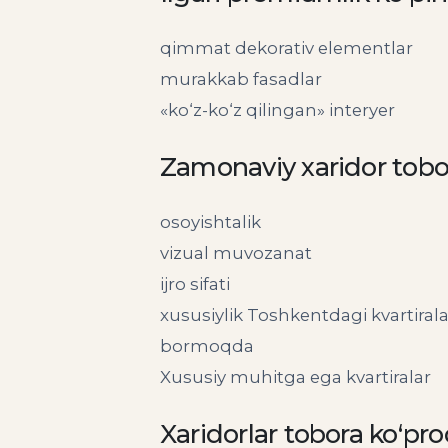
qimmat dekorativ elementlar
murakkab fasadlar
«ko‘z-ko‘z qilingan» interyer
Zamonaviy xaridor tobor
osoyishtalik
vizual muvozanat
ijro sifati
xususiylik Toshkentdagi kvartirala
bormoqda
Xususiy muhitga ega kvartiralar
Xaridorlar tobora ko‘pr