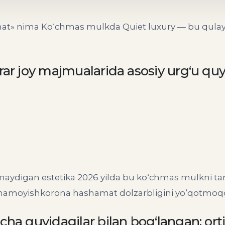
 nima Ko‘chmas mulkda Quiet luxury — bu qulaylik t
rar joy majmualarida asosiy urg‘u quyi
digan estetika 2026 yilda bu ko‘chmas mulkni tan
namoyishkorona hashamat dolzarbligini yo‘qotmoq
ncha quyidagilar bilan bog‘langan: o