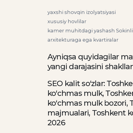
yaxshi shovqin izolyatsiyasi
xususiy hovlilar
kamer muhitdagi yashash Sokinli
arxitekturaga ega kvartiralar
Ayniqsa quyidagilar mav
yangi darajasini shakllant
SEO kalit so‘zlar: Toshk
ko‘chmas mulk, Toshkentd
ko‘chmas mulk bozori, To
majmualari, Toshkent ko
2026