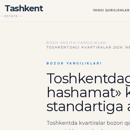
Tashkent
YANGI QURILISHLAR
ESTATE
BOSH SAHIFA
/
YANGILIKLAR
/
TOSHKENTDAGI KVARTIRALAR 2026: N
BOZOR YANGILIKLARI
Toshkentdagi
hashamat» k
standartiga
Toshkentda kvartiralar bozori 