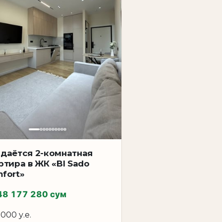
даётся 2-комнатная
ртира в ЖК «BI Sado
fort»
48 177 280 сум
 000 у.е.