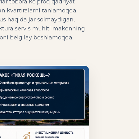
r tobora ko‘proq qadriyat
gan kvartiralarni tanlamoqda.
us haqida jar solmaydigan,
itektura servis muhiti makonning
abni belgilay boshlamoqda.