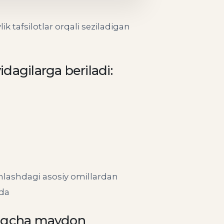
afsilotlar orqali seziladigan
dagilarga beriladi:
lashdagi asosiy omillardan
da
rtiqcha maydon