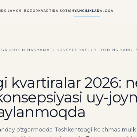
IKKILAMCHI BOZOR
KVARTIRA SOTISH
YANGILIKLAR
ALOQA
EGA «SOKIN HASHAMAT» KONSEPSIYASI UY-JOYNING YANG
 kvartiralar 2026: 
onsepsiyasi uy-joyn
 aylanmoqda
qanday o‘zgarmoqda Toshkentdagi ko‘chmas mulk b