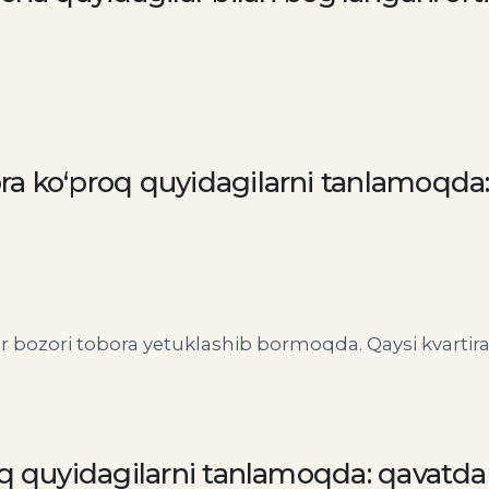
a ko‘proq quyidagilarni tanlamoqda: 
r bozori tobora yetuklashib bormoqda. Qaysi kvartiral
oq quyidagilarni tanlamoqda: qavatda 