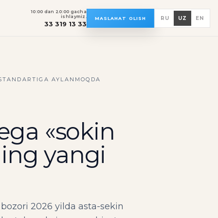
10:00 dan 20:00 gacha
ishlaymiz.
RU
UZ
EN
MASLAHAT OLISH
33 319 13 33
I STANDARTIGA AYLANMOQDA
nega «sokin
ing yangi
ozori 2026 yilda asta-sekin