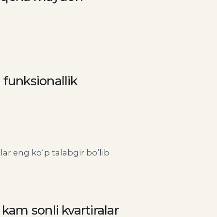
funksionallik
ar eng ko‘p talabgir bo‘lib
kam sonli kvartiralar