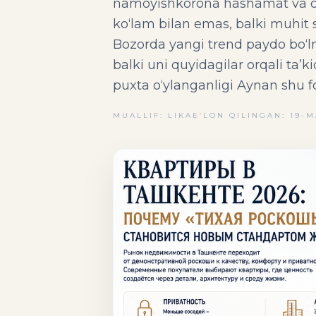
namoyishkorona hashamat va or
ko‘lam bilan emas, balki muhit si
Bozorda yangi trend paydo bo‘l
balki uni quyidagilar orqali ta’k
puxta o‘ylanganligi Aynan shu f
MUALLIF: LIKA
E’LON QILINGAN: 19-M