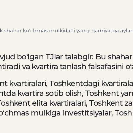
k shahar ko‘chmas mulkidagi yangi qadriyatga ayla
jud bo‘lgan TJlar talabgir: Bu shah
iradi va kvartira tanlash falsafasini o‘
ent kvartiralari, Toshkentdagi kvartira
a kvartira sotib olish, Toshkent yang
shkent elita kvartiralari, Toshkent z
‘chmas mulkiga investitsiyalar, Toshk