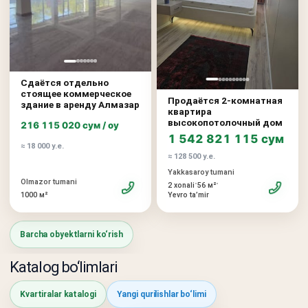
Сдаётся отдельно
стоящее коммерческое
Продаётся 2-комнатная
здание в аренду Алмазар
квартира
высокопотолочный дом
216 115 020 сум / oy
1 542 821 115 сум
≈ 18 000 у.е.
≈ 128 500 у.е.
Yakkasaroy tumani
Olmazor tumani
•
•
2 xonali
56 м²
1000 м²
Yevro taʼmir
Barcha obyektlarni ko‘rish
Katalog bo‘limlari
Kvartiralar katalogi
Yangi qurilishlar bo‘limi