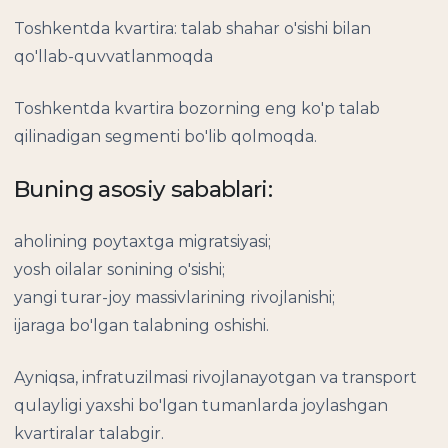
Toshkentda kvartira: talab shahar o'sishi bilan
qo'llab-quvvatlanmoqda
Toshkentda kvartira bozorning eng ko'p talab
qilinadigan segmenti bo'lib qolmoqda.
Buning asosiy sabablari:
aholining poytaxtga migratsiyasi;
yosh oilalar sonining o'sishi;
yangi turar-joy massivlarining rivojlanishi;
ijaraga bo'lgan talabning oshishi.
Ayniqsa, infratuzilmasi rivojlanayotgan va transport
qulayligi yaxshi bo'lgan tumanlarda joylashgan
kvartiralar talabgir.