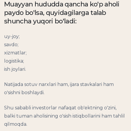
Muayyan hududda qancha ko'p aholi
paydo bo'lsa, quyidagilarga talab
shuncha yuqori bo'ladi:
uy-joy;
savdo;
xizmatlar;
logistika;
ish joylari.
Natijada sotuv narxlari ham, ijara stavkalari ham
o'sishni boshlaydi.
Shu sababli investorlar nafaqat ob'ektning o'zini,
balki tuman aholisining o'sish istiqbollarini ham tahlil
qilmoqda.