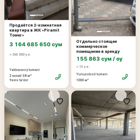
Продаётся 2-комнатная
квартира в ЖК «Piramit
Tower»
Отдельно стоящее
3 164 685 650 сум
коммерческое
помещение в аренду
≈ 265 000 у.е.
155 863 сум / oy
≈ 13 у.е.
Yakkasaroy tumani
Yunusobod tumani
•
•
2 xonali
58 м²
Yevro taʼmir
1000 м²