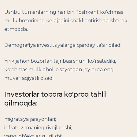
Ushbu tumanlarning har biri Toshkent ko'chmas
mulk bozorining kelajagini shakllantirishda ishtirok
etmoqda.
Demografiya investitsiyalarga qanday ta'sir qiladi
Yirik jahon bozorlari tajribasi shuni ko'rsatadiki,
ko'chmas mulk aholi o'sayotgan joylarda eng
muvaffaqiyatli o'sadi.
Investorlar tobora ko'proq tahlil
qilmoqda:
migratsiya jarayonlari;
infratuzilmaning rivojlanishi;
yangi ob'ektlar qurilishi;