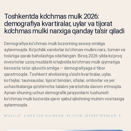
Toshkentda ko'chmas mulk 2026:
demografiya kvartiralar, uylar va tijorat
ko'chmas mulki narxiga qanday ta'sir qiladi
Demografiya ko'chmas mulk bozorining asosiy omiliga
aylanmoqda. Ko'pchilik xaridorlar ko'chmas mulkni narx, tuman va
holatiga qarab baholashga odatlangan. Biroq 2026-yilda ko'proq
investorlar uzoq muddatli istiqbolda ko'chmas mulk qiymatiga
bevosita ta'sir qiluvchi omilga — demografiyaga e'tibor
qaratmoqda. Toshkent aholisining o'sishi kvartiralar, uylar,
kottejlar, taunxauslar, tijorat binolari, ofislar, omborlar va yer
uchastkalariga qo'shimcha talabni yaratishda davom etmoqda.
Aynan shuning uchun demografik jarayonlarni tushunish
ko'chmas mulk bozorida qaror qabul qilishning muhim vositasiga
aylanmoqda.
MUALLIF: LIKA
E’LON QILINGAN: 06-IYUN, 2026
KO‘RISHLAR: 0