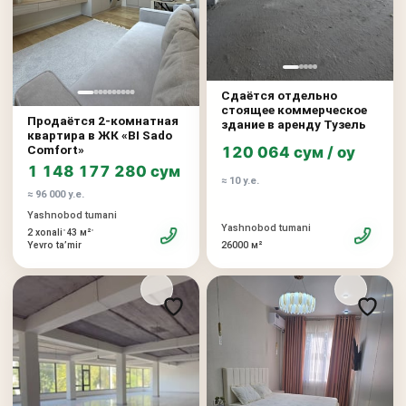
Сдаётся отдельно
стоящее коммерческое
Продаётся 2-комнатная
здание в аренду Тузель
квартира в ЖК «BI Sado
Comfort»
120 064 сум / oy
1 148 177 280 сум
≈ 10 у.е.
≈ 96 000 у.е.
Yashnobod tumani
Yashnobod tumani
•
•
2 xonali
43 м²
26000 м²
Yevro taʼmir