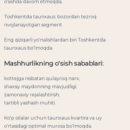
o'sishda davom etmoqda.
Toshkentda taunxaus: bozordan tezroq
rivojlanayotgan segment
Eng qiziqarli yo'nalishlardan biri Toshkentda
taunxaus bo'lmoqda.
Mashhurlikning o'sish sabablari:
kottejga nisbatan qulayroq narx;
shaxsiy maydonning mavjudligi;
zamonaviy rejalashtirish;
tartibli yashash muhiti.
Ko'p oilalar uchun taunxaus kvartira va uy
o'rtasidagi optimal murosa bo'lmoqda.