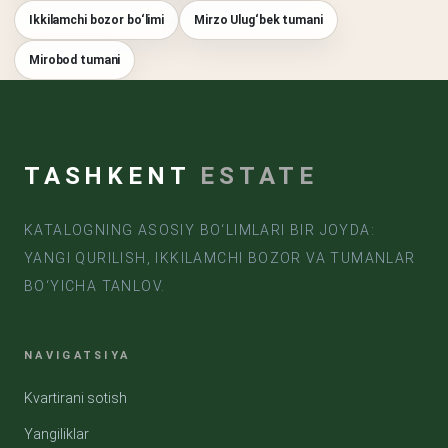
Ikkilamchi bozor bo‘limi
Mirzo Ulug‘bek tumani
Mirobod tumani
TASHKENT
ESTATE
KATALOGNING ASOSIY BO‘LIMLARI BIR JOYDA:
YANGI QURILISH, IKKILAMCHI BOZOR VA TUMANLAR
BO‘YICHA TANLOV.
NAVIGATSIYA
Kvartirani sotish
Yangiliklar