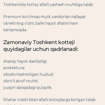
Toshkentda kottej: sifatli yashash muhitiga talab
Premium ko'chmas mulk xaridorlari nafaqat
ob'ektning o'zini, balki hayot sifatini ham
tanlamoqda.
Zamonaviy Toshkent kotteji
quyidagilar uchun qadrlanadi:
shaxsiy hayot daxlsizligi;
arxitektura;
obodonlashtirilgan hudud;
obro'li atrof-muhit;
yuqori darajadagi qulaylik.
Shahar o'sishi bilan sifatli kottejlarga bo'lgan talab