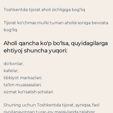
Toshkentda tijorat aholi zichligiga bog'liq
Tijorat ko'chmas mulki tuman aholisi soniga bevosita
bog'liq.
Aholi qancha ko'p bo'lsa, quyidagilarga
ehtiyoj shuncha yuqori:
do'konlar;
kafelar;
tibbiyot markazlari;
ta'lim muassasalari;
xizmat ko'rsatish sohalari.
Shuning uchun Toshkentda tijorat, ayniqsa, faol
rivojlanayotgan turar-joy massivlarida talabgir.