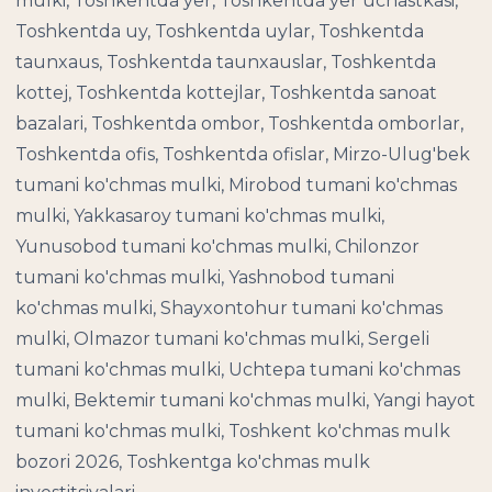
mulki, Toshkentda yer, Toshkentda yer uchastkasi,
Toshkentda uy, Toshkentda uylar, Toshkentda
taunxaus, Toshkentda taunxauslar, Toshkentda
kottej, Toshkentda kottejlar, Toshkentda sanoat
bazalari, Toshkentda ombor, Toshkentda omborlar,
Toshkentda ofis, Toshkentda ofislar, Mirzo-Ulug'bek
tumani ko'chmas mulki, Mirobod tumani ko'chmas
mulki, Yakkasaroy tumani ko'chmas mulki,
Yunusobod tumani ko'chmas mulki, Chilonzor
tumani ko'chmas mulki, Yashnobod tumani
ko'chmas mulki, Shayxontohur tumani ko'chmas
mulki, Olmazor tumani ko'chmas mulki, Sergeli
tumani ko'chmas mulki, Uchtepa tumani ko'chmas
mulki, Bektemir tumani ko'chmas mulki, Yangi hayot
tumani ko'chmas mulki, Toshkent ko'chmas mulk
bozori 2026, Toshkentga ko'chmas mulk