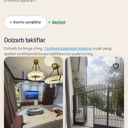
investitsiyalari.
← Barcha yangiliklar
Ulashish
Dolzarb takliflar
Dolzarb bo‘limga o‘ting:
Toshkent kvartiralari katalogi
orqali yangi
qurilish va ikkilamchi bozor takliflarini bir joyda ko‘ring.