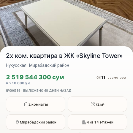
2х ком. квартира в ЖК «Skyline Tower»
Нукусская · Мирабадский район
2 519 544 300 сум
11
2 / 10
просмотров
≈ 210 000 у.е.
№000386 · ВЫЛОЖЕНО 68 ДНЕЙ НАЗАД
2 комнаты
72 м²
Мирабадский район
4 из 14 этажей