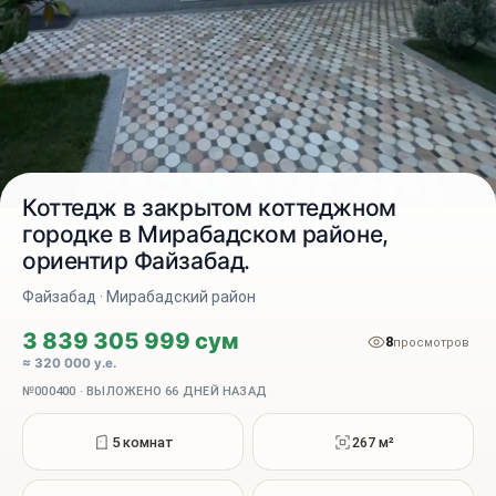
Коттедж в закрытом коттеджном
городке в Мирабадском районе,
ориентир Файзабад.
2 / 17
Файзабад · Мирабадский район
3 839 305 999 сум
8
просмотров
≈ 320 000 у.е.
№000400 · ВЫЛОЖЕНО 66 ДНЕЙ НАЗАД
5 комнат
267 м²