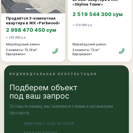
«Skyline Tower»
2 519 544 300 сум
Продаётся 3-комнатная
квартира в ЖК «Parkwood»
≈ 210 000 у.е.
2 998 470 450 сум
≈ 249 000 у.е.
Мирабадский район
Мирабадский район
•
•
•
•
2 комнаты
72 м²
3 комнаты
73,18 м²
Евроремонт
Евроремонт
ИНДИВИДУАЛЬНАЯ КОНСУЛЬТАЦИЯ
Подберем объект
под ваш запрос
Оставьте заявку, мы свяжемся с вами и организуем
просмотр.
РАБОТАЕМ С 10 ДО 20 ЧАСОВ.
ВАШ КОНСУЛЬТАНТ