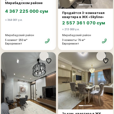
Мирабадском районе
4 367 225 000 сум
Продаётся 3-комнатная
квартира в ЖК «Skyline»
≈ 364 001 у.е.
2 557 361 070 сум
≈ 213 000 у.е.
Мирабадский район
Мирабадский район
•
•
•
•
5 комнат
250 м²
3 комнаты
76 м²
Евроремонт
Евроремонт
2х ком. квартира в ЖК