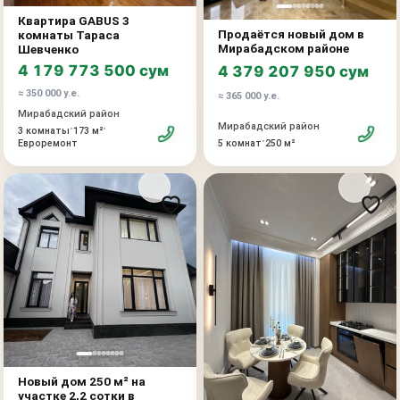
Квартира GABUS 3
Продаётся новый дом в
комнаты Тараса
Мирабадском районе
Шевченко
4 179 773 500 сум
4 379 207 950 сум
≈ 350 000 у.е.
≈ 365 000 у.е.
Мирабадский район
Мирабадский район
•
•
3 комнаты
173 м²
•
Евроремонт
5 комнат
250 м²
Новый дом 250 м² на
участке 2,2 сотки в