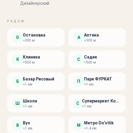
Дизайнерский
РЯДОМ
Остановка
Аптека
О
А
≈300 м
≈300 м
Клиника
Садик
К
С
≈500 м
≈500 м
Базар Рисовый
Парк ФУРКАТ
Б
П
≈1 км
≈1 км
Школа
Супермаркет Корзинка
Ш
С
≈1 км
≈1 км
Вуз
Метро Do‘stlik
В
М
≈1 км
≈1,4 км