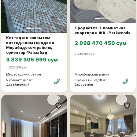
расположен в районе с развитой инфраструктурой,
удобными транспортными развязками и быстрым
доступом к центральным частям города.
Отличный вариант для тех, кто ищет новый современный
дом для комфортной жизни в престижной локации
Продаётся 3-комнатная
квартира в ЖК «Parkwood»
Ташкента.
Коттедж в закрытом
коттеджном городке в
2 998 470 450 сум
Мирабадском районе,
ориентир Файзабад.
≈ 249 000 у.е.
3 839 305 999 сум
≈ 320 000 у.е.
Мирабадский район
Мирабадский район
•
•
•
•
3 комнаты
73,18 м²
5 комнат
267 м²
Евроремонт
Дизайнерский