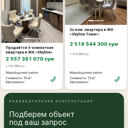
2х ком. квартира в ЖК
«Skyline Tower»
2 519 544 300 сум
Продаётся 3-комнатная
квартира в ЖК «Skyline»
≈ 210 000 у.е.
2 557 361 070 сум
≈ 213 000 у.е.
Мирабадский район
Мирабадский район
•
•
•
•
2 комнаты
72 м²
3 комнаты
76 м²
Евроремонт
Евроремонт
ИНДИВИДУАЛЬНАЯ КОНСУЛЬТАЦИЯ
Подберем объект
под ваш запрос