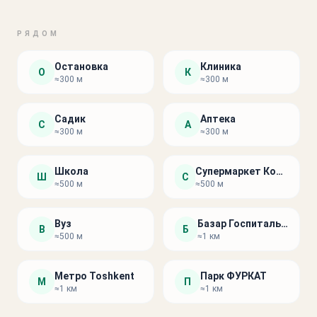
РЯДОМ
Остановка
Клиника
О
К
≈300 м
≈300 м
Садик
Аптека
С
А
≈300 м
≈300 м
Школа
Супермаркет Корзинка
Ш
С
≈500 м
≈500 м
Вуз
Базар Госпитальный
В
Б
≈500 м
≈1 км
Метро Toshkent
Парк ФУРКАТ
М
П
≈1 км
≈1 км