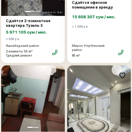
Сдаётся офисное
помещение в аренду
15 608 307 сум / мес.
Сдаётся 2-комнатная
квартира Тузель 3
≈ 1 300 у.е.
5 971 105 сум / мес.
≈ 500 у.е.
Мирзо-Улугбекский
Яшнабадский район
район
•
•
2 комнаты
55 м²
85 м²
Средний ремонт