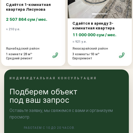
Сдаётся 1-комнатная
квартира Лисунова
2 507 864 сум / мес.
Сдаётся в аренду 3-
комнатная квартира
≈ 210 у.е.
11 000 000 сум / мес.
≈ 921 у.е.
Яшнабадский район
Яккасарайский район
•
•
•
•
1 комната
28 м²
3 комнаты
93 м²
Средний ремонт
Евроремонт
ИНДИВИДУАЛЬНАЯ КОНСУЛЬТАЦИЯ
Подберем объект
под ваш запрос
Оставьте заявку, мы свяжемся с вами и организуем
просмотр.
РАБОТАЕМ С 10 ДО 20 ЧАСОВ.