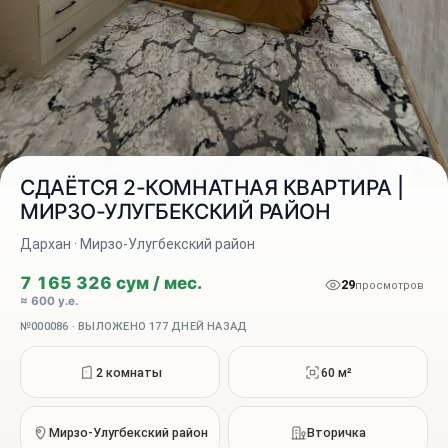
СДАЁТСЯ 2-КОМНАТНАЯ КВАРТИРА |
МИРЗО-УЛУГБЕКСКИЙ РАЙОН
Дархан · Мирзо-Улугбекский район
2 / 6
7 165 326 сум / мес.
29
просмотров
≈ 600 у.е.
№000086 · ВЫЛОЖЕНО 177 ДНЕЙ НАЗАД
2 комнаты
60 м²
Мирзо-Улугбекский район
Вторичка