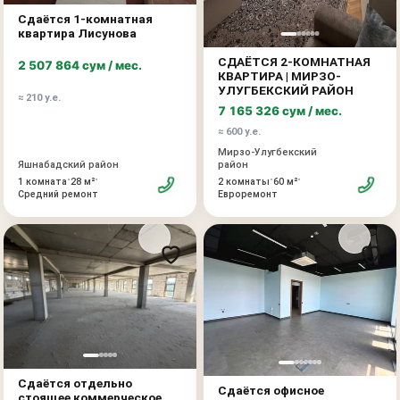
Сдаётся 1-комнатная
квартира Лисунова
СДАЁТСЯ 2-КОМНАТНАЯ
2 507 864 сум / мес.
КВАРТИРА | МИРЗО-
УЛУГБЕКСКИЙ РАЙОН
≈ 210 у.е.
7 165 326 сум / мес.
≈ 600 у.е.
Мирзо-Улугбекский
Яшнабадский район
район
•
•
•
•
1 комната
28 м²
2 комнаты
60 м²
Средний ремонт
Евроремонт
Сдаётся отдельно
Сдаётся офисное
стоящее коммерческое