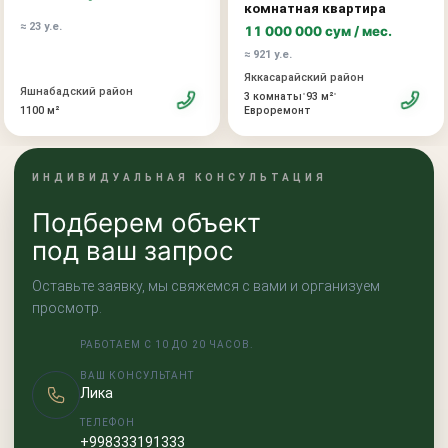
комнатная квартира
≈ 23 у.е.
11 000 000 сум / мес.
≈ 921 у.е.
Яккасарайский район
Яшнабадский район
•
•
3 комнаты
93 м²
1100 м²
Евроремонт
ИНДИВИДУАЛЬНАЯ КОНСУЛЬТАЦИЯ
Подберем объект
под ваш запрос
Оставьте заявку, мы свяжемся с вами и организуем
просмотр.
РАБОТАЕМ С 10 ДО 20 ЧАСОВ.
ВАШ КОНСУЛЬТАНТ
Лика
ТЕЛЕФОН
+998333191333